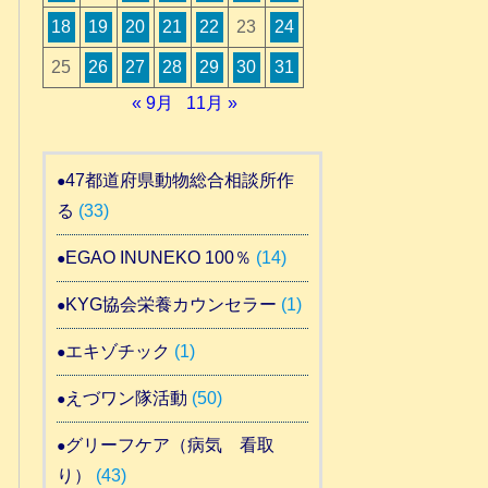
18
19
20
21
22
23
24
25
26
27
28
29
30
31
« 9月
11月 »
47都道府県動物総合相談所作
る
(33)
EGAO INUNEKO 100％
(14)
KYG協会栄養カウンセラー
(1)
エキゾチック
(1)
えづワン隊活動
(50)
グリーフケア（病気 看取
り）
(43)