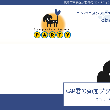
熊本市中央区水前寺のコンパニオ
コンパニオンアニ
とは
CAP君の知恵ブ
Officia