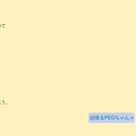
ので
。
思う。
頑張るPEGちゃん »