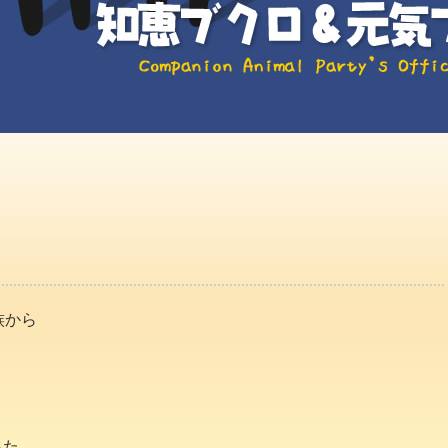
族から
った。。