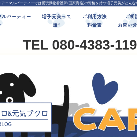
ンアニマルパーティーでは愛玩動物看護師(国家資格)の資格を持つ増子元美がどんな
マルパーティー
増子元美って
ご利用方法
ご相
?
誰?
料金表
お問い
TEL 080-4383-11
クロ&元気ブクロ
l BLOG