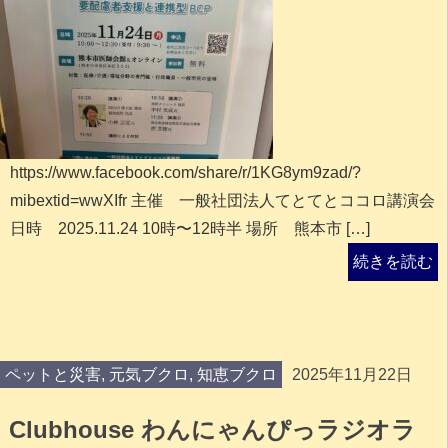
https://www.facebook.com/share/r/1KG8ym9zad/?
mibextid=wwXIfr 主催 一般社団法人てとてとココロ講演会
日時 2025.11.24 10時〜12時半 場所 熊本市 […]
続きを読む
ペットと災害
,
元気ブクロ
,
知恵ブクロ
2025年11月22日
Clubhouse わんにゃんぴっラジオラ