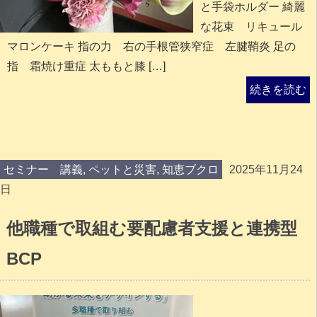
と手袋ホルダー 綺麗
な花束 リキュール
マロンケーキ 指の力 右の手根管狭窄症 左腱鞘炎 足の
指 霜焼け重症 太ももと膝 […]
続きを読む
セミナー 講義
,
ペットと災害
,
知恵ブクロ
2025年11月24
日
他職種で取組む要配慮者支援と連携型
BCP