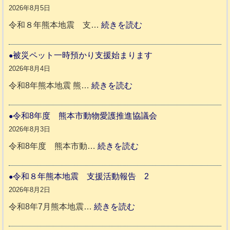
か
2026年8月5日
ペ
:
令和８年熊本地震 支…
続きを読む
ッ
令
ト
和
被災ペット一時預かり支援始まります
同
８
2026年8月4日
伴
年
:
令和8年熊本地震 熊…
続きを読む
老
熊
被
人
本
災
令和8年度 熊本市動物愛護推進協議会
ホ
地
ペ
2026年8月3日
ー
震
ッ
:
令和8年度 熊本市動…
続きを読む
ム
ト
令
日
支
一
和
令和８年熊本地震 支援活動報告 2
記
援
時
8
2026年8月2日
1
活
預
年
:
令和8年7月熊本地震…
続きを読む
6
動
か
度
令
4
報
り