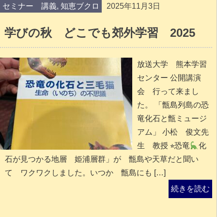
セミナー 講義
,
知恵ブクロ
2025年11月3日
学びの秋 どこでも郊外学習 2025
放送大学 熊本学習
センター 公開講演
会 行って来まし
た。 「甑島列島の恐
竜化石と甑ミュージ
アム」 小松 俊文先
生 教授 ⭐︎恐竜
化
石が見つかる地層 姫浦層群」が 甑島や天草だと聞い
て ワクワクしました。いつか 甑島にも […]
続きを読む