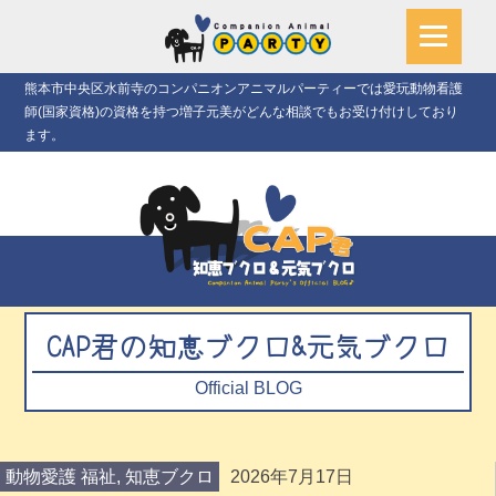
熊本市中央区水前寺のコンパニオンアニマルパーティーでは愛玩動物看護
師(国家資格)の資格を持つ増子元美がどんな相談でもお受け付けしており
ます。
CAP君の知恵ブクロ&元気ブクロ
Official BLOG
動物愛護 福祉
,
知恵ブクロ
2026年7月17日