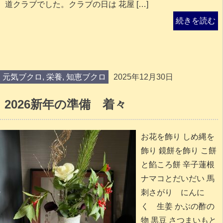
道クラブでした。クラブの日は 花屋 […]
続きを読む
元気ブクロ
,
栄養
,
知恵ブクロ
2025年12月30日
2026新年の準備 着々
お花を飾り しめ縄を
飾り 鏡餅を飾り こ餅
と餡ころ餅 辛子蓮根
ナマコとだいだい 馬
刺さがり にんに
く 生姜 かぶの酢の
物 黒豆 さつまいもと