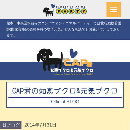
熊本市中央区水前寺のコンパニオンアニマルパーティーでは愛玩動物看護
師(国家資格)の資格を持つ増子元美がどんな相談でもお受け付けしており
ます。
CAP君の知恵ブクロ&元気ブクロ
Official BLOG
旧ブログ
2014年7月31日