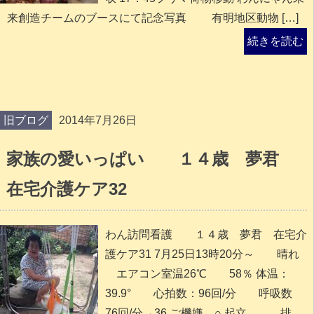
来創造チームのブースにて記念写真 有明地区動物 […]
続きを読む
旧ブログ
2014年7月26日
家族の愛いっぱい １４歳 夢君
在宅介護ケア32
わん訪問看護 １４歳 夢君 在宅介
護ケア31 7月25日13時20分～ 晴れ
エアコン室温26℃ 58％ 体温：
39.9° 心拍数：96回/分 呼吸数
76回/分→36 ご機嫌 ○ 起立 排