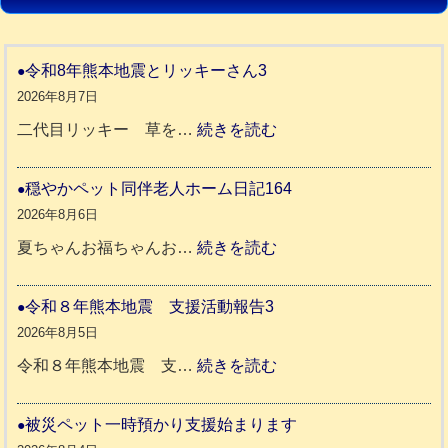
令和8年熊本地震とリッキーさん3
2026年8月7日
:
二代目リッキー 草を…
続きを読む
令
和
穏やかペット同伴老人ホーム日記164
8
2026年8月6日
年
:
夏ちゃんお福ちゃんお…
続きを読む
熊
穏
本
や
令和８年熊本地震 支援活動報告3
地
か
2026年8月5日
震
ペ
:
令和８年熊本地震 支…
続きを読む
と
ッ
令
リ
ト
和
被災ペット一時預かり支援始まります
ッ
同