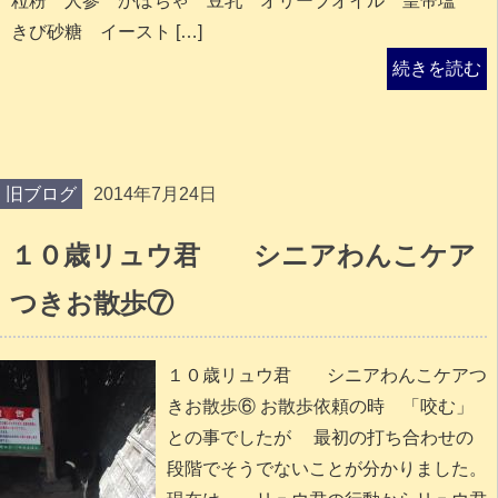
粒粉 人参 かぼちゃ 豆乳 オリーブオイル 皇帝塩
きび砂糖 イースト […]
続きを読む
旧ブログ
2014年7月24日
１０歳リュウ君 シニアわんこケア
つきお散歩⑦
１０歳リュウ君 シニアわんこケアつ
きお散歩⑥ お散歩依頼の時 「咬む」
との事でしたが 最初の打ち合わせの
段階でそうでないことが分かりました。