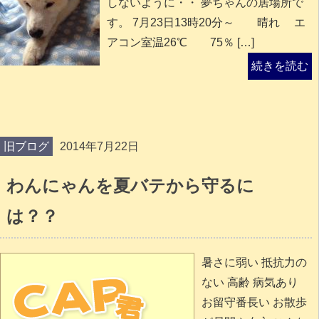
しないように・・ 夢ちゃんの居場所で
す。 7月23日13時20分～ 晴れ エ
アコン室温26℃ 75％ […]
続きを読む
旧ブログ
2014年7月22日
わんにゃんを夏バテから守るに
は？？
暑さに弱い 抵抗力の
ない 高齢 病気あり
お留守番長い お散歩