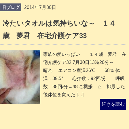
旧ブログ
2014年7月30日
冷たいタオルは気持ちいな～ １４
歳 夢君 在宅介護ケア33
家族の愛いっぱい １４歳 夢君 在
宅介護ケア32 7月30日13時20分～
晴れ エアコン室温26℃ 68％ 体
温：39.5° 心拍数：92回/分 呼吸
数 88回/分→48 ご機嫌 △ 排尿した
後体位を変えた […]
続きを読む