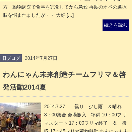
方 動物病院で食事を完食してから急変 再度のオペの選択
肢を悩まれましたが・・ 大好 […]
続きを読む
旧ブログ
2014年7月27日
わんにゃん未来創造チームフリマ＆啓
発活動2014夏
2014.7.27 曇り 少し雨 ＆晴れ
8：00集合 会場搬入 準備 10：00フリ
マスタート 17：00フリマ終了 ＆ 撤
収 17：45フリマ荷物移動 わんにゃん未