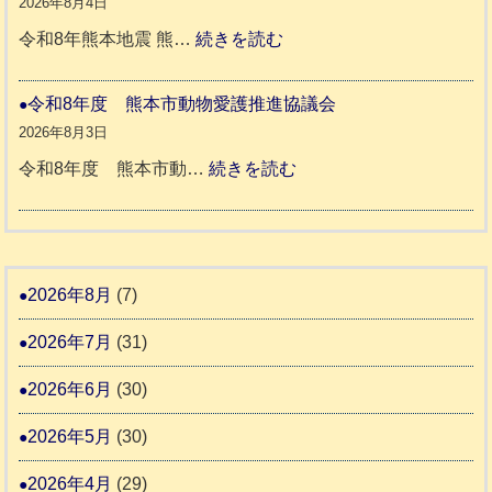
８
2026年8月4日
キ
伴
年
:
令和8年熊本地震 熊…
続きを読む
ー
老
熊
被
さ
人
本
災
令和8年度 熊本市動物愛護推進協議会
ん
ホ
地
ペ
2026年8月3日
3
ー
震
ッ
:
令和8年度 熊本市動…
続きを読む
ム
ト
令
日
支
一
和
記
援
時
8
1
活
預
年
2026年8月
(7)
6
動
か
度
4
報
2026年7月
(31)
り
告
支
熊
2026年6月
(30)
3
援
本
2026年5月
(30)
始
市
ま
動
2026年4月
(29)