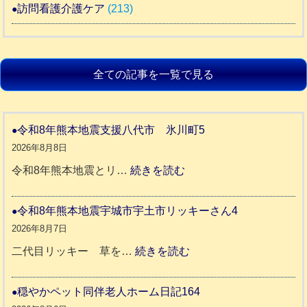
訪問看護介護ケア
(213)
全ての記事を一覧で見る
令和8年熊本地震支援八代市 氷川町5
2026年8月8日
:
令和8年熊本地震とリ…
続きを読む
令
和
令和8年熊本地震宇城市宇土市リッキーさん4
8
2026年8月7日
年
:
二代目リッキー 草を…
続きを読む
熊
令
本
和
穏やかペット同伴老人ホーム日記164
地