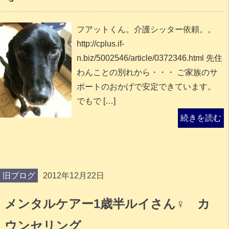
フアットくん。介護シッター依頼。。
http://cplus.if-
n.biz/5002546/article/0372346.html 先住
わんことの別れから・・・ ご家族のサ
ポートのおかげで安定できています。
でもで […]
続きを読む
旧ブログ
2012年12月22日
メンタルケアー1歳半ルイさん♀ カ
ウンセリング