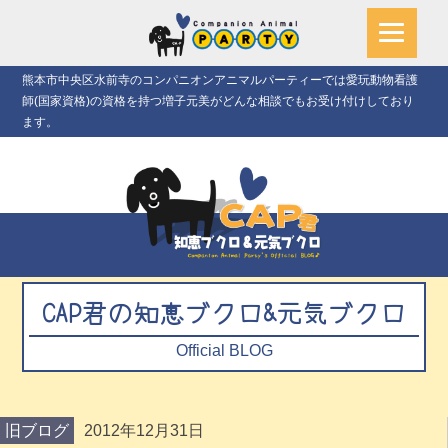
熊本市中央区水前寺のコンパニオンアニマルパーティーでは愛玩動物看護
師(国家資格)の資格を持つ増子元美がどんな相談でもお受け付けしており
ます。
CAP君の知恵ブクロ&元気ブクロ
Official BLOG
旧ブログ
2012年12月31日