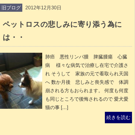
旧ブログ
2012年12月30日
ペットロスの悲しみに寄り添う為に
は・・
肺癌 悪性リンパ腫 脾臓腫瘍 心臓
病 様々な病気で治療し在宅で介護さ
れ そうして 家族の元で看取られ天国
へ 数か月後 悲しみと喪失感で 体調
崩される方もおられます。 何度も何度
も同じところで後悔されるので 愛犬愛
猫の事 […]
続きを読む