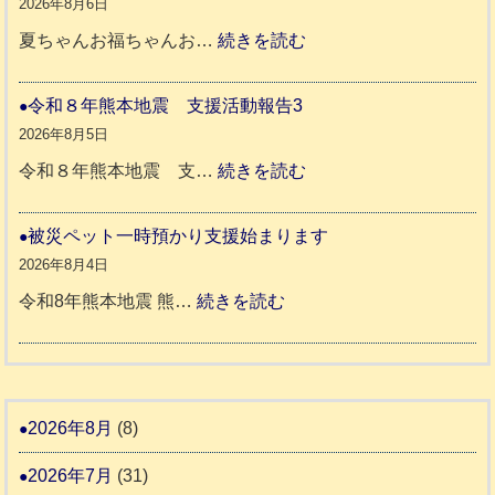
8
2026年8月6日
震
年
:
夏ちゃんお福ちゃんお…
続きを読む
支
熊
穏
援
本
や
令和８年熊本地震 支援活動報告3
八
地
か
2026年8月5日
代
震
ペ
:
令和８年熊本地震 支…
続きを読む
市
宇
ッ
令
城
ト
和
被災ペット一時預かり支援始まります
氷
市
同
８
2026年8月4日
川
宇
伴
年
:
令和8年熊本地震 熊…
続きを読む
町
土
老
熊
被
5
市
人
本
災
リ
ホ
地
ペ
ッ
ー
震
ッ
2026年8月
(8)
キ
ム
ト
ー
日
2026年7月
(31)
支
一