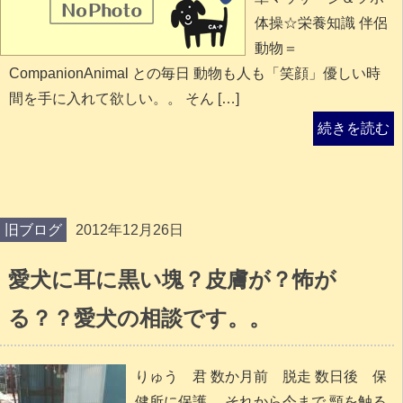
体操☆栄養知識 伴侶
動物＝
CompanionAnimal との毎日 動物も人も「笑顔」優しい時
間を手に入れて欲しい。。 そん […]
続きを読む
旧ブログ
2012年12月26日
愛犬に耳に黒い塊？皮膚が？怖が
る？？愛犬の相談です。。
りゅう 君 数か月前 脱走 数日後 保
健所に保護 それから今まで 頸を触る