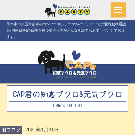
熊本市中央区水前寺のコンパニオンアニマルパーティーでは愛玩動物看護
師(国家資格)の資格を持つ増子元美がどんな相談でもお受け付けしており
ます。
CAP君の知恵ブクロ&元気ブクロ
Official BLOG
旧ブログ
2021年1月31日