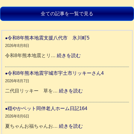
全ての記事を一覧で見る
令和8年熊本地震支援八代市 氷川町5
2026年8月8日
:
令和8年熊本地震とリ…
続きを読む
令
和
令和8年熊本地震宇城市宇土市リッキーさん4
8
2026年8月7日
年
:
二代目リッキー 草を…
続きを読む
熊
令
本
和
穏やかペット同伴老人ホーム日記164
地
8
2026年8月6日
震
年
:
夏ちゃんお福ちゃんお…
続きを読む
支
熊