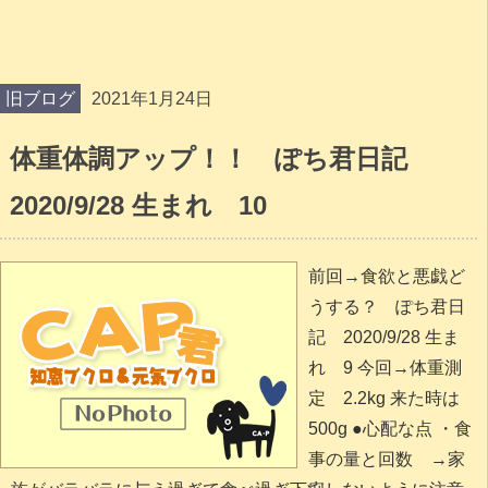
旧ブログ
2021年1月24日
体重体調アップ！！ ぽち君日記
2020/9/28 生まれ 10
前回→食欲と悪戯ど
うする？ ぽち君日
記 2020/9/28 生ま
れ 9 今回→体重測
定 2.2kg 来た時は
500g ●心配な点 ・食
事の量と回数 →家