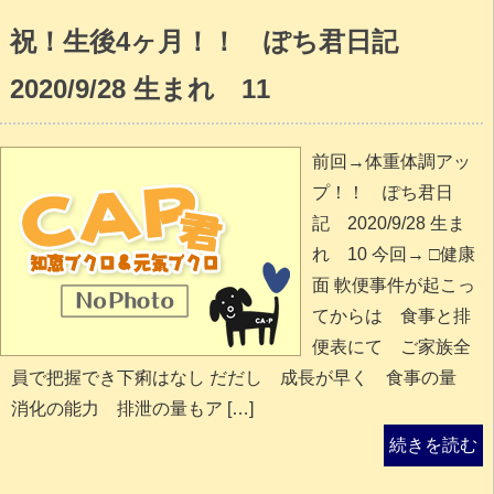
祝！生後4ヶ月！！ ぽち君日記
2020/9/28 生まれ 11
前回→体重体調アッ
プ！！ ぽち君日
記 2020/9/28 生ま
れ 10 今回→ □健康
面 軟便事件が起こっ
てからは 食事と排
便表にて ご家族全
員で把握でき下痢はなし だだし 成長が早く 食事の量
消化の能力 排泄の量もア […]
続きを読む