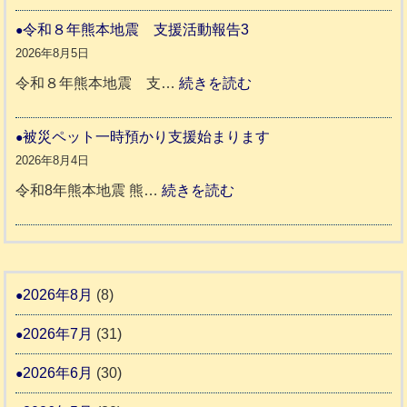
穏
援
本
や
令和８年熊本地震 支援活動報告3
八
地
か
2026年8月5日
代
震
ペ
:
令和８年熊本地震 支…
続きを読む
市
宇
ッ
令
城
ト
和
被災ペット一時預かり支援始まります
氷
市
同
８
2026年8月4日
川
宇
伴
年
:
令和8年熊本地震 熊…
続きを読む
町
土
老
熊
被
5
市
人
本
災
リ
ホ
地
ペ
ッ
ー
震
ッ
2026年8月
(8)
キ
ム
ト
ー
日
2026年7月
(31)
支
一
さ
記
援
時
2026年6月
(30)
ん
1
活
預
4