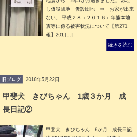
地震から 2年1か月過ぎました。 みな
し仮設団地 仮設団地 ⇒ お家が出来
ない。 平成２８（２０１６）年熊本地
震等に係る被害状況について【第271
報】201 […]
続きを読む
旧ブログ
2018年5月22日
甲斐犬 きびちゃん 1歳３か月 成
長日記②
甲斐犬 きびちゃん 8か月 成長日記