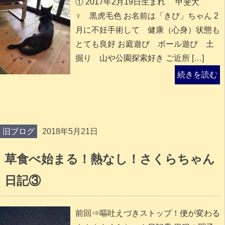
① 2017年2月19日生まれ 甲斐犬
♀ 黒虎毛色 お名前は「きび」ちゃん 2
月に不妊手術して 健康（心身）状態も
とても良好 お庭遊び ボール遊び 土
掘り 山や公園探索好き ご近所 […]
続きを読む
旧ブログ
2018年5月21日
草食べ始まる！熱なし！さくらちゃん
日記③
前回⇒嘔吐えづきストップ！便が変わる