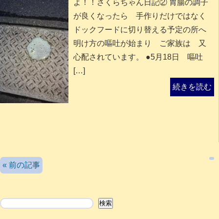
よ！！さくらちゃん日記② 胃腸の調子
が良くなったら 手作りだけではなく
ドックフードに切り替える予定の所へ
明け方の嘔吐が始まり ご家族は 又
心配されています。 ●5月18日 嘔吐
[…]
続きを読む
検索
« 前の記事
検索