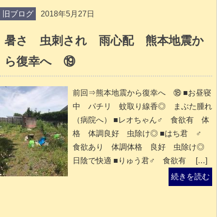
旧ブログ
2018年5月27日
暑さ 虫刺され 雨心配 熊本地震か
ら復幸へ ⑲
前回⇒熊本地震から復幸へ ⑱ ■お昼寝
中 パチリ 蚊取り線香◎ まぶた腫れ
（病院へ） ■レオちゃん♂ 食欲有 体
格 体調良好 虫除け◎ ■はち君 ♂
食欲あり 体調体格 良好 虫除け◎
日陰で快適 ■りゅう君♂ 食欲有 […]
続きを読む