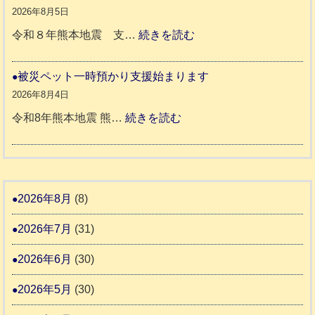
八
地
か
2026年8月5日
代
震
ペ
:
令和８年熊本地震 支…
続きを読む
市
宇
ッ
令
城
ト
和
被災ペット一時預かり支援始まります
氷
市
同
８
2026年8月4日
川
宇
伴
年
:
令和8年熊本地震 熊…
続きを読む
町
土
老
熊
被
5
市
人
本
災
リ
ホ
地
ペ
ッ
ー
震
ッ
2026年8月
(8)
キ
ム
ト
ー
日
2026年7月
(31)
支
一
さ
記
援
時
2026年6月
(30)
ん
1
活
預
4
6
2026年5月
(30)
動
か
4
報
り