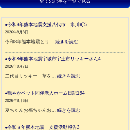
全ての記事を一覧で見る
令和8年熊本地震支援八代市 氷川町5
2026年8月8日
:
令和8年熊本地震とリ…
続きを読む
令
和
令和8年熊本地震宇城市宇土市リッキーさん4
8
2026年8月7日
年
:
二代目リッキー 草を…
続きを読む
熊
令
本
和
穏やかペット同伴老人ホーム日記164
地
8
2026年8月6日
震
年
:
夏ちゃんお福ちゃんお…
続きを読む
支
熊
穏
援
本
や
令和８年熊本地震 支援活動報告3