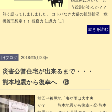
物医療において ど
う役割があるか？？
熱く語ってしましました。 コトバなき犬猫の状態状況 危
機管理想定！！ 観察力 知識力 […]
続きを読む
旧ブログ
2018年5月23日
災害公営住宅が出来るまで・・・
熊本地震から復幸へ ⑱
前回⇒被災地「虫や雨は大丈夫
か？」 熊本地震から復幸へ⑰ 熊本