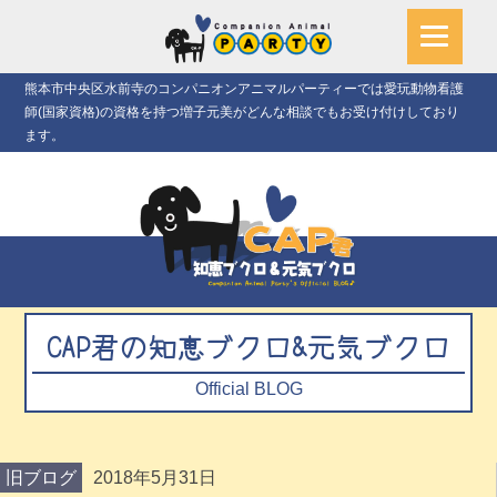
熊本市中央区水前寺のコンパニオンアニマルパーティーでは愛玩動物看護
師(国家資格)の資格を持つ増子元美がどんな相談でもお受け付けしており
ます。
CAP君の知恵ブクロ&元気ブクロ
Official BLOG
旧ブログ
2018年5月31日