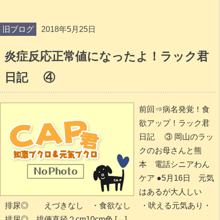
旧ブログ
2018年5月25日
炎症反応正常値になったよ！ラック君
日記 ④
前回⇒病名発覚！食
欲アップ！ラック君
日記 ③ 岡山のラッ
クのお母さんと熊
本 電話シニアわん
ケア ●5月16日 元気
はあるが大人しい
排尿◎ えづきなし ・食欲なし ・吠える元気あり・
排尿◎ 排便直径２cm10cm色 […]