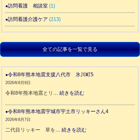
訪問看護 相談室
(1)
訪問看護介護ケア
(213)
全ての記事を一覧で見る
令和8年熊本地震支援八代市 氷川町5
2026年8月8日
:
令和8年熊本地震とリ…
続きを読む
令
和
令和8年熊本地震宇城市宇土市リッキーさん4
8
2026年8月7日
年
:
二代目リッキー 草を…
続きを読む
熊
令