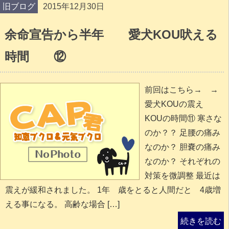
旧ブログ
2015年12月30日
余命宣告から半年 愛犬KOU吠える
時間 ⑫
前回はこちら→ →
愛犬KOUの震え
KOUの時間⑪ 寒さな
のか？？ 足腰の痛み
なのか？ 胆嚢の痛み
なのか？ それぞれの
対策を微調整 最近は
震えが緩和されました。 1年 歳をとると人間だと 4歳増
える事になる。 高齢な場合 […]
続きを読む