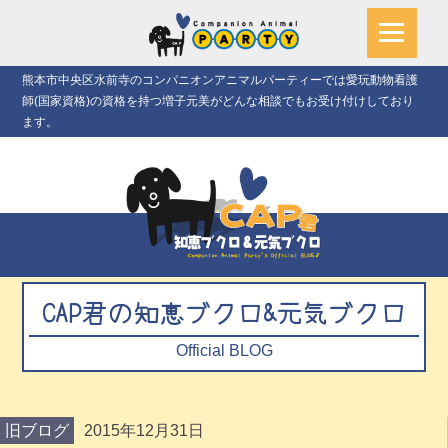
熊本市中央区水前寺のコンパニオンアニマルパーティーでは愛玩動物看護
師(国家資格)の資格を持つ増子元美がどんな相談でもお受け付けしており
ます。
CAP君の知恵ブクロ&元気ブクロ
Official BLOG
旧ブログ
2015年12月31日