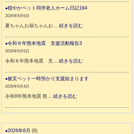
本
和
穏やかペット同伴老人ホーム日記164
地
8
2026年8月6日
震
年
:
夏ちゃんお福ちゃんお…
続きを読む
支
熊
穏
援
本
や
令和８年熊本地震 支援活動報告3
八
地
か
2026年8月5日
代
震
ペ
:
令和８年熊本地震 支…
続きを読む
市
宇
ッ
令
城
ト
和
被災ペット一時預かり支援始まります
氷
市
同
８
2026年8月4日
川
宇
伴
年
:
令和8年熊本地震 熊…
続きを読む
町
土
老
熊
被
5
市
人
本
災
リ
ホ
地
ペ
ッ
ー
震
ッ
2026年8月
(8)
キ