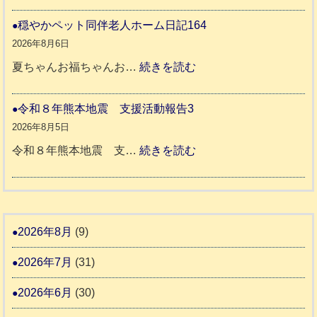
令
ん
本
和
穏やかペット同伴老人ホーム日記164
日
地
8
2026年8月6日
記
震
年
:
夏ちゃんお福ちゃんお…
続きを読む
支
熊
穏
2
援
本
や
令和８年熊本地震 支援活動報告3
9
八
地
か
2026年8月5日
代
震
ペ
:
令和８年熊本地震 支…
続きを読む
市
宇
ッ
令
城
ト
和
氷
市
同
８
川
宇
伴
年
2026年8月
(9)
町
土
老
熊
5
市
2026年7月
(31)
人
本
リ
ホ
地
2026年6月
(30)
ッ
ー
震