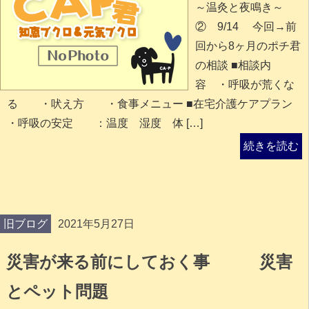
～温灸と夜鳴き～
② 9/14 今回→前
回から8ヶ月のポチ君
の相談 ■相談内
容 ・呼吸が荒くな
る ・吠え方 ・食事メニュー ■在宅介護ケアプラン
・呼吸の安定 ：温度 湿度 体 […]
続きを読む
旧ブログ
2021年5月27日
災害が来る前にしておく事 災害
とペット問題