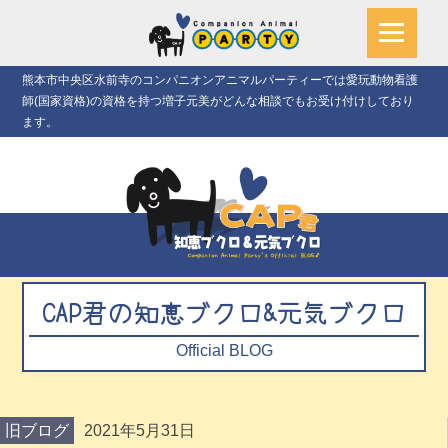
熊本市中央区水前寺のコンパニオンアニマルパーティーでは愛玩動物看護
師(国家資格)の資格を持つ増子元美がどんな相談でもお受け付けしており
ます。
CAP君の知恵ブクロ&元気ブクロ
Official BLOG
旧ブログ
2021年5月31日