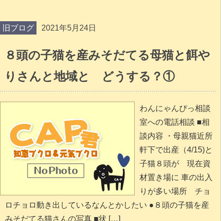
旧ブログ
2021年5月24日
８頭の子猫を産みそだてる母猫と餌や
りさんと地域と どうする？①
わんにゃんぴっ相談
室への電話相談 ■相
談内容 ・母親猫近所
軒下で出産（4/15)と
子猫８頭が 現在資
材置き場に 車の出入
りが多い場所 チョ
ロチョロ動き出しているなんとかしたい ●８頭の子猫を産
みそだてる猫さんの写真 ■状 […]