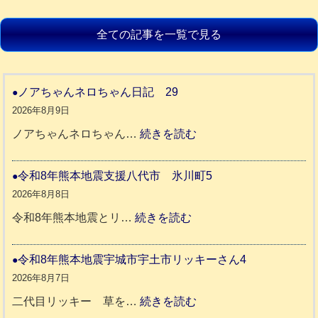
全ての記事を一覧で見る
ノアちゃんネロちゃん日記 29
2026年8月9日
:
ノアちゃんネロちゃん…
続きを読む
ノ
ア
令和8年熊本地震支援八代市 氷川町5
ち
2026年8月8日
ゃ
:
令和8年熊本地震とリ…
続きを読む
ん
令
ネ
和
令和8年熊本地震宇城市宇土市リッキーさん4
ロ
8
2026年8月7日
ち
年
:
二代目リッキー 草を…
続きを読む
ゃ
熊