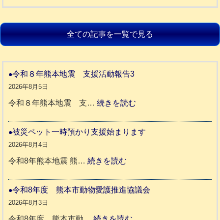
全ての記事を一覧で見る
令和８年熊本地震 支援活動報告3
2026年8月5日
:
令和８年熊本地震 支…
続きを読む
令
和
被災ペット一時預かり支援始まります
８
2026年8月4日
年
:
令和8年熊本地震 熊…
続きを読む
熊
被
本
災
令和8年度 熊本市動物愛護推進協議会
地
ペ
2026年8月3日
震
ッ
:
令和8年度 熊本市動…
続きを読む