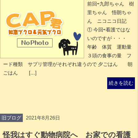
前回⇨九郎ちゃん 樹
里ちゃん 悟朗ちゃ
ん ニコニコ日記
① 今回⇨看護ではな
いのですが・・・
年齢 体質 運動量
３頭の食事の量 フ
ード種類 サプリ管理がそれぞれ違うので 夕ごはん 朝
ごはん […]
続きを読む
旧ブログ
2021年8月26日
怪我はすぐ動物病院へ お家での看護