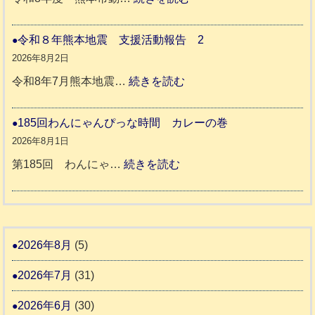
ト
令
支
一
和
令和８年熊本地震 支援活動報告 2
援
時
8
2026年8月2日
活
預
年
:
令和8年7月熊本地震…
続きを読む
動
か
度
令
報
り
和
185回わんにゃんぴっな時間 カレーの巻
告
支
熊
８
2026年8月1日
3
援
本
年
:
第185回 わんにゃ…
続きを読む
始
市
熊
1
ま
動
本
8
り
物
地
5
ま
愛
震
回
2026年8月
(5)
す
護
わ
推
2026年7月
(31)
支
ん
進
援
に
2026年6月
(30)
協