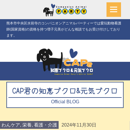
熊本市中央区水前寺のコンパニオンアニマルパーティーでは愛玩動物看護
師(国家資格)の資格を持つ増子元美がどんな相談でもお受け付けしており
ます。
CAP君の知恵ブクロ&元気ブクロ
Official BLOG
わんケア
,
栄養
,
看護・介護
2024年11月30日