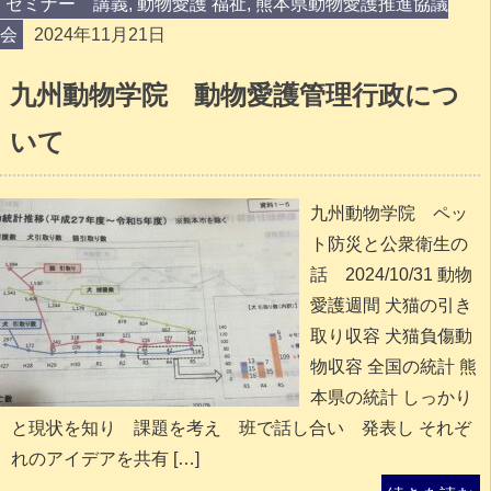
セミナー 講義
,
動物愛護 福祉
,
熊本県動物愛護推進協議
会
2024年11月21日
九州動物学院 動物愛護管理行政につ
いて
九州動物学院 ペッ
ト防災と公衆衛生の
話 2024/10/31 動物
愛護週間 犬猫の引き
取り収容 犬猫負傷動
物収容 全国の統計 熊
本県の統計 しっかり
と現状を知り 課題を考え 班で話し合い 発表し それぞ
れのアイデアを共有 […]