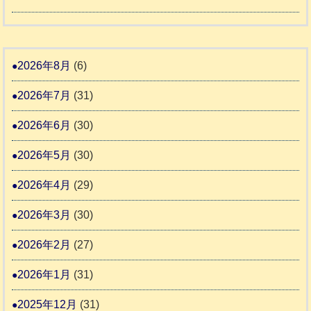
度
令
4
報
り
和
告
支
熊
８
3
援
本
年
2026年8月
(6)
始
市
熊
ま
2026年7月
(31)
動
本
り
物
地
2026年6月
(30)
ま
愛
震
す
2026年5月
(30)
護
推
支
2026年4月
(29)
進
援
協
2026年3月
(30)
活
議
動
2026年2月
(27)
会
報
2026年1月
(31)
告
2025年12月
(31)