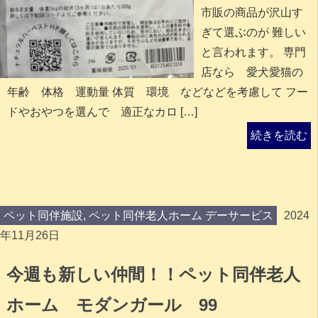
市販の商品が沢山す
ぎて選ぶのが 難しい
と言われます。 専門
店なら 愛犬愛猫の
年齢 体格 運動量 体質 環境 などなどを考慮して フー
ドやおやつを選んで 適正なカロ […]
続きを読む
ペット同伴施設
,
ペット同伴老人ホーム デーサービス
2024
年11月26日
今週も新しい仲間！！ペット同伴老人
ホーム モダンガール 99