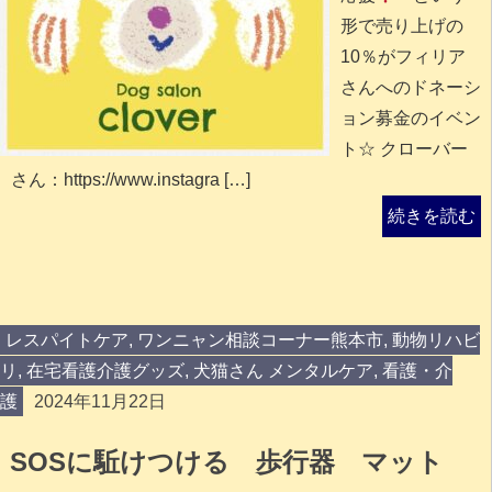
形で売り上げの
10％がフィリア
さんへのドネーシ
ョン募金のイベン
ト☆ クローバー
さん：https://www.instagra […]
続きを読む
レスパイトケア
,
ワンニャン相談コーナー熊本市
,
動物リハビ
リ
,
在宅看護介護グッズ
,
犬猫さん メンタルケア
,
看護・介
護
2024年11月22日
SOSに駈けつける 歩行器 マット