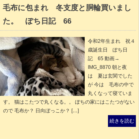
毛布に包まれ 冬支度と胴輪買いまし
た。 ぽち日記 66
令和2年生まれ 祝４
歳誕生日 ぽち日
記 65 動画→
IMG_8870 朝と夜
は 夏は玄関でした
が 今は 毛布の中で
丸くなって寝ていま
す。 猫はこたつで丸くなる。。 ぽちの家にはこたつがない
ので 毛布か？ 日向ぼっこか？ […]
続きを読む