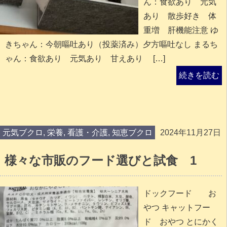
ん：食欲あり 元気
あり 散歩好き 体
重増 肝機能注意 ゆ
きちゃん：今朝嘔吐あり（投薬済み）夕方嘔吐なし まるち
ゃん：食欲あり 元気あり 甘えあり […]
続きを読む
元気ブクロ
,
栄養
,
看護・介護
,
知恵ブクロ
2024年11月27日
様々な市販のフード選びと試食 1
ドックフード お
やつ キャットフー
ド おやつ とにかく