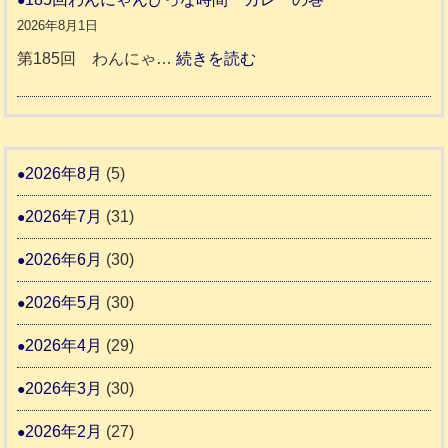
告
支
熊
８
2026年8月1日
3
援
本
年
:
第185回 わんにゃ…
続きを読む
始
市
熊
1
ま
動
本
8
り
物
地
5
ま
愛
震
回
2026年8月
(5)
す
護
わ
推
2026年7月
(31)
支
ん
進
援
に
2026年6月
(30)
協
活
ゃ
議
2026年5月
(30)
動
ん
会
報
ぴ
2026年4月
(29)
告
っ
2026年3月
(30)
な
2
時
2026年2月
(27)