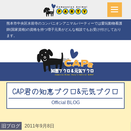
熊本市中央区水前寺のコンパニオンアニマルパーティーでは愛玩動物看護
師(国家資格)の資格を持つ増子元美がどんな相談でもお受け付けしており
ます。
CAP君の知恵ブクロ&元気ブクロ
Official BLOG
旧ブログ
2011年9月8日