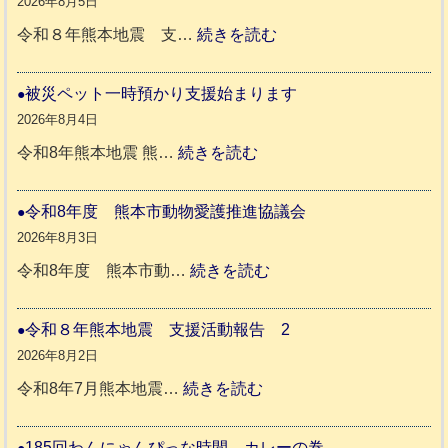
2026年8月5日
:
令和８年熊本地震 支…
続きを読む
令
和
被災ペット一時預かり支援始まります
８
2026年8月4日
年
:
令和8年熊本地震 熊…
続きを読む
熊
被
本
災
令和8年度 熊本市動物愛護推進協議会
地
ペ
2026年8月3日
震
ッ
:
令和8年度 熊本市動…
続きを読む
ト
令
支
一
和
令和８年熊本地震 支援活動報告 2
援
時
8
2026年8月2日
活
預
年
:
令和8年7月熊本地震…
続きを読む
動
か
度
令
報
り
和
185回わんにゃんぴっな時間 カレーの巻