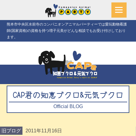
熊本市中央区水前寺のコンパニオンアニマルパーティーでは愛玩動物看護
師(国家資格)の資格を持つ増子元美がどんな相談でもお受け付けしており
ます。
CAP君の知恵ブクロ&元気ブクロ
Official BLOG
旧ブログ
2011年11月16日