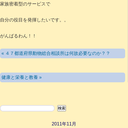
家族密着型のサービスで
自分の役目を発揮したいです。。
がんばるわん！！
« ４７都道府県動物総合相談所は何故必要なのか？？
健康と栄養と教養 »
検索
検索
2011年11月