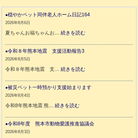
穏やかペット同伴老人ホーム日記164
2026年8月6日
:
夏ちゃんお福ちゃんお…
続きを読む
穏
や
令和８年熊本地震 支援活動報告3
か
2026年8月5日
ペ
:
令和８年熊本地震 支…
続きを読む
ッ
令
ト
和
被災ペット一時預かり支援始まります
同
８
2026年8月4日
伴
年
:
令和8年熊本地震 熊…
続きを読む
老
熊
被
人
本
災
令和8年度 熊本市動物愛護推進協議会
ホ
地
ペ
2026年8月3日
ー
震