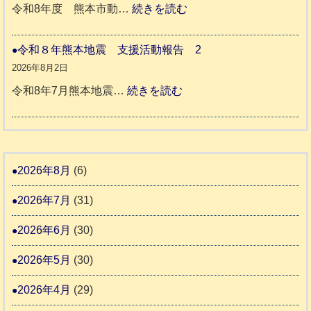
ッ
:
令和8年度 熊本市動…
続きを読む
ム
ト
令
日
支
一
和
令和８年熊本地震 支援活動報告 2
記
援
時
8
2026年8月2日
1
活
預
年
:
令和8年7月熊本地震…
続きを読む
6
動
か
度
令
4
報
り
和
告
支
熊
８
3
援
本
年
2026年8月
(6)
始
市
熊
ま
2026年7月
(31)
動
本
り
物
地
2026年6月
(30)
ま
愛
震
す
2026年5月
(30)
護
推
支
2026年4月
(29)
進
援