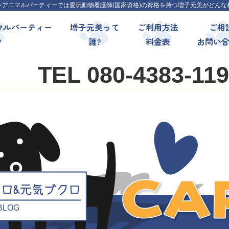
ンアニマルパーティーでは愛玩動物看護師(国家資格)の資格を持つ増子元美がどんな
マルパーティー
増子元美って
ご利用方法
ご相
?
誰?
料金表
お問い
TEL 080-4383-11
クロ&元気ブクロ
l BLOG