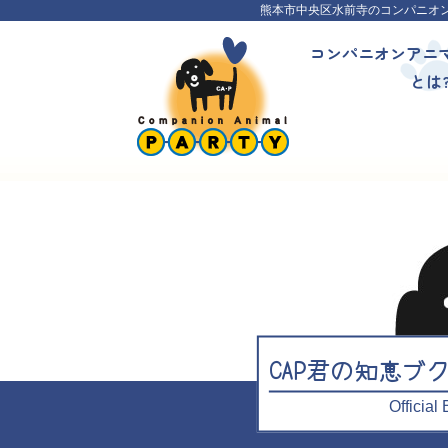
熊本市中央区水前寺のコンパニオ
コンパニオンアニ
とは
CAP君の知恵ブ
Officia