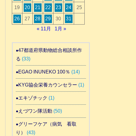
19
20
21
22
23
24
25
26
27
28
29
30
31
« 11月
1月 »
47都道府県動物総合相談所作
る
(33)
EGAO INUNEKO 100％
(14)
KYG協会栄養カウンセラー
(1)
エキゾチック
(1)
えづワン隊活動
(50)
グリーフケア（病気 看取
り）
(43)