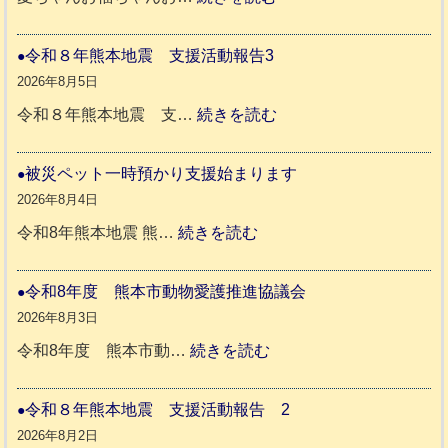
穏
や
令和８年熊本地震 支援活動報告3
か
2026年8月5日
ペ
:
令和８年熊本地震 支…
続きを読む
ッ
令
ト
和
被災ペット一時預かり支援始まります
同
８
2026年8月4日
伴
年
:
令和8年熊本地震 熊…
続きを読む
老
熊
被
人
本
災
令和8年度 熊本市動物愛護推進協議会
ホ
地
ペ
2026年8月3日
ー
震
ッ
:
令和8年度 熊本市動…
続きを読む
ム
ト
令
日
支
一
和
令和８年熊本地震 支援活動報告 2
記
援
時
8
2026年8月2日
1