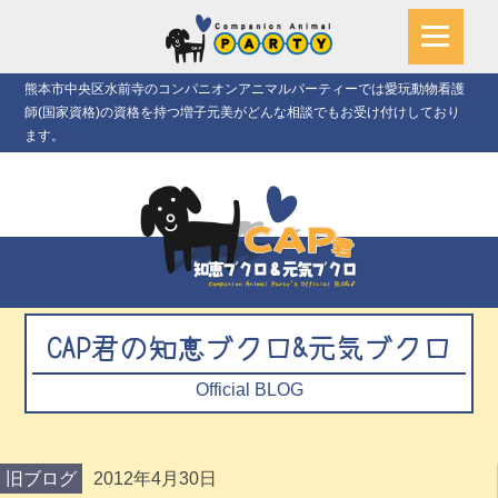
熊本市中央区水前寺のコンパニオンアニマルパーティーでは愛玩動物看護
師(国家資格)の資格を持つ増子元美がどんな相談でもお受け付けしており
ます。
CAP君の知恵ブクロ&元気ブクロ
Official BLOG
旧ブログ
2012年4月30日