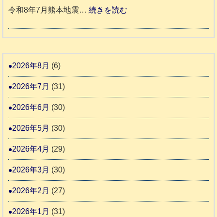
活
預
年
:
令和8年7月熊本地震…
続きを読む
6
動
か
度
令
4
報
り
和
告
支
熊
８
3
援
本
年
2026年8月
(6)
始
市
熊
ま
2026年7月
(31)
動
本
り
物
地
2026年6月
(30)
ま
愛
震
す
2026年5月
(30)
護
推
支
2026年4月
(29)
進
援
協
2026年3月
(30)
活
議
動
2026年2月
(27)
会
報
2026年1月
(31)
告