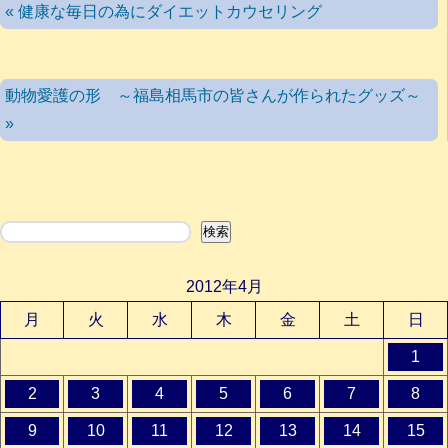
« 健康な毎日の為にダイエットカウセリング
動物愛護の形 ～福島相馬市の皆さんが作られたグッズ～
»
検索
検索
2012年4月
月
火
水
木
金
土
日
1
2
3
4
5
6
7
8
9
10
11
12
13
14
15