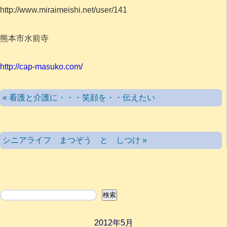
http://www.miraimeishi.net/user/141
熊本市水前寺
http://cap-masuko.com/
« 看護と介護に・・・笑顔を・・伝えたい
シニアライフ まつぞう と しつけ »
検索
検索
2012年5月