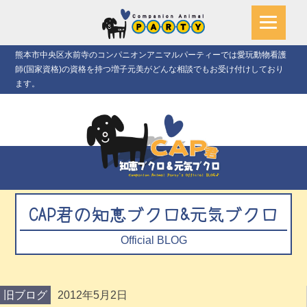
熊本市中央区水前寺のコンパニオンアニマルパーティーでは愛玩動物看護
師(国家資格)の資格を持つ増子元美がどんな相談でもお受け付けしており
ます。
CAP君の知恵ブクロ&元気ブクロ
Official BLOG
旧ブログ
2012年5月2日