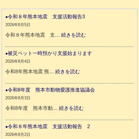
令和８年熊本地震 支援活動報告3
2026年8月5日
:
令和８年熊本地震 支…
続きを読む
令
和
被災ペット一時預かり支援始まります
８
2026年8月4日
年
:
令和8年熊本地震 熊…
続きを読む
熊
被
本
災
令和8年度 熊本市動物愛護推進協議会
地
ペ
2026年8月3日
震
ッ
:
令和8年度 熊本市動…
続きを読む
ト
令
支
一
和
令和８年熊本地震 支援活動報告 2
援
時
8
2026年8月2日
活