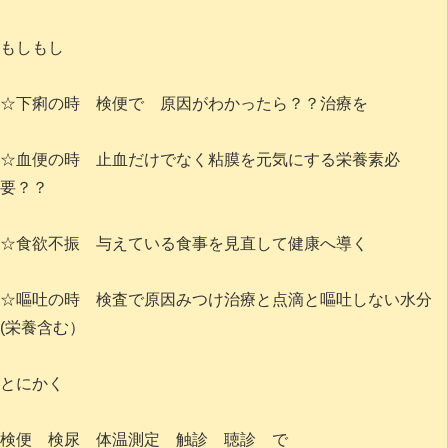
もしもし
☆下痢の時 検便で 原因がわかったら？？治療を
☆血便の時 止血だけでなく粘膜を元気にする栄養素必
要？？
☆食欲不振 与えている食事を見直して健康へ導く
☆嘔吐の時 検査で原因みつけ治療と点滴と嘔吐しない水分
(栄養含む）
とにかく
検便 検尿 体温測定 触診 聴診 で