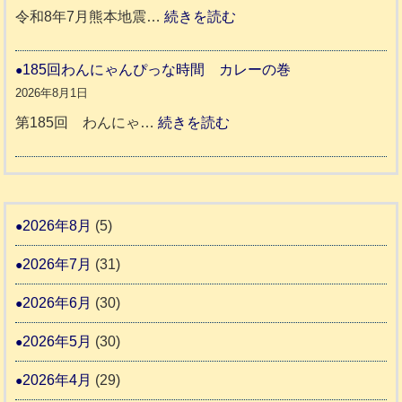
預
年
:
令和8年7月熊本地震…
続きを読む
動
か
度
令
報
り
和
185回わんにゃんぴっな時間 カレーの巻
告
支
熊
８
2026年8月1日
3
援
本
年
:
第185回 わんにゃ…
続きを読む
始
市
熊
1
ま
動
本
8
り
物
地
5
ま
愛
震
回
2026年8月
(5)
す
護
わ
推
2026年7月
(31)
支
ん
進
援
に
2026年6月
(30)
協
活
ゃ
議
2026年5月
(30)
動
ん
会
報
ぴ
2026年4月
(29)
告
っ