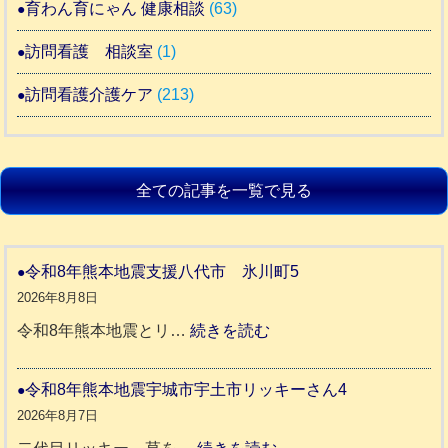
育わん育にゃん 健康相談
(63)
訪問看護 相談室
(1)
訪問看護介護ケア
(213)
全ての記事を一覧で見る
令和8年熊本地震支援八代市 氷川町5
2026年8月8日
:
令和8年熊本地震とリ…
続きを読む
令
和
令和8年熊本地震宇城市宇土市リッキーさん4
8
2026年8月7日
年
: