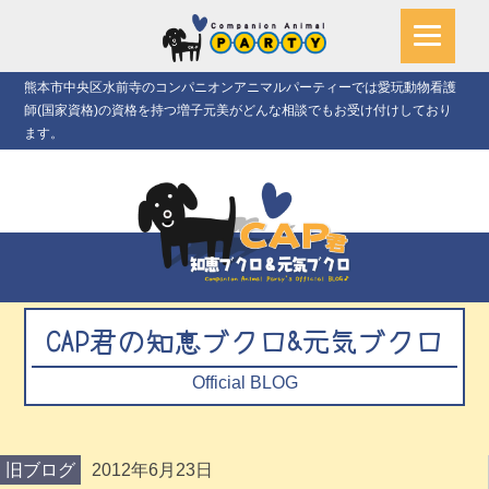
熊本市中央区水前寺のコンパニオンアニマルパーティーでは愛玩動物看護
師(国家資格)の資格を持つ増子元美がどんな相談でもお受け付けしており
ます。
CAP君の知恵ブクロ&元気ブクロ
Official BLOG
旧ブログ
2012年6月23日