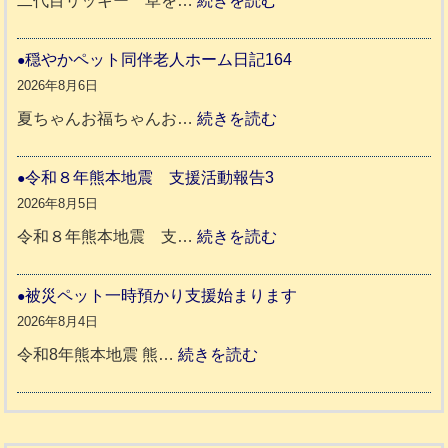
二代目リッキー 草を…
続きを読む
熊
令
本
和
穏やかペット同伴老人ホーム日記164
地
8
2026年8月6日
震
年
:
夏ちゃんお福ちゃんお…
続きを読む
支
熊
穏
援
本
や
令和８年熊本地震 支援活動報告3
八
地
か
2026年8月5日
代
震
ペ
:
令和８年熊本地震 支…
続きを読む
市
宇
ッ
令
城
ト
和
被災ペット一時預かり支援始まります
氷
市
同
８
2026年8月4日
川
宇
伴
年
:
令和8年熊本地震 熊…
続きを読む
町
土
老
熊
被
5
市
人
本
災
リ
ホ
地
ペ
ッ