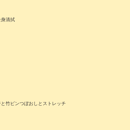
全身清拭
ジと竹ピンつぼおしとストレッチ