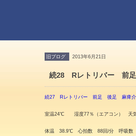
旧ブログ
2013年6月21日
続28 Rレトリバー 前
続27 Rレトリバー 前足 後足 麻痺
室温24℃ 湿度77％（エアコン） 天
体温 38.9℃ 心拍数 88回/分 呼吸数