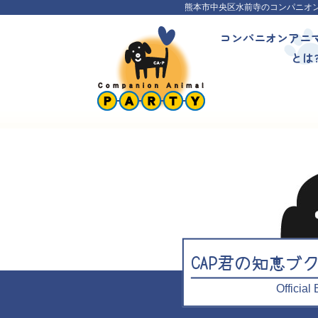
熊本市中央区水前寺のコンパニオ
コンパニオンアニ
とは
CAP君の知恵ブ
Officia