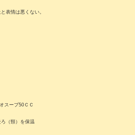
吸と表情は悪くない。
オスープ50ＣＣ
後ろ（頸）を保温