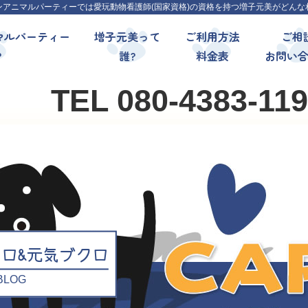
ンアニマルパーティーでは愛玩動物看護師(国家資格)の資格を持つ増子元美がどんな
マルパーティー
増子元美って
ご利用方法
ご相
?
誰?
料金表
お問い
TEL 080-4383-11
クロ&元気ブクロ
l BLOG