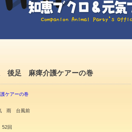
足 後足 麻痺介護ケアーの巻
介護ケアーの巻
気 雨 台風前
 52回