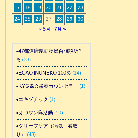
17
18
19
20
21
22
23
24
25
26
27
28
29
30
« 5月
7月 »
47都道府県動物総合相談所作
る
(33)
EGAO INUNEKO 100％
(14)
KYG協会栄養カウンセラー
(1)
エキゾチック
(1)
えづワン隊活動
(50)
グリーフケア（病気 看取
り）
(43)