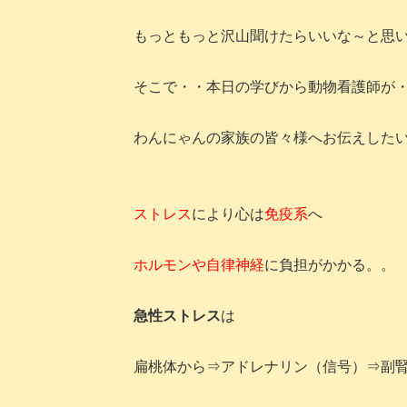
もっともっと沢山聞けたらいいな～と思
そこで・・本日の学びから動物看護師が
わんにゃんの家族の皆々様へお伝えした
ストレス
により心は
免疫系
へ
ホルモンや自律神経
に負担がかかる。。
急性ストレス
は
扁桃体から⇒アドレナリン（信号）⇒副