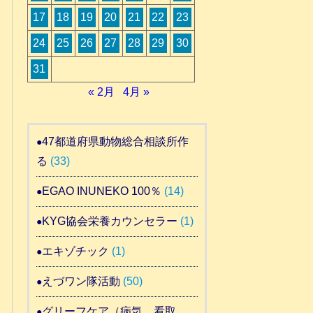
17
18
19
20
21
22
23
24
25
26
27
28
29
30
31
« 2月
4月 »
47都道府県動物総合相談所作
る
(33)
EGAO INUNEKO 100％
(14)
KYG協会栄養カウンセラー
(1)
エキゾチック
(1)
えづワン隊活動
(50)
グリーフケア（病気 看取