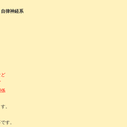
と自律神経系
など
ど
関係
ます。
事です。