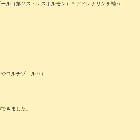
ゾール（第２ストレスホルモン）＊アドレナリンを補う
やコルチゾ－ル↑↑）
・
解できました。