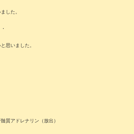
いました。
・・
いと思いました。
腎髄質アドレナリン（放出）