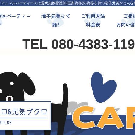
ンアニマルパーティーでは愛玩動物看護師(国家資格)の資格を持つ増子元美がどんな
マルパーティー
増子元美って
ご利用方法
ご相
?
誰?
料金表
お問い
TEL 080-4383-11
クロ&元気ブクロ
l BLOG