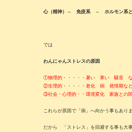
心（精神）
⇔
免疫系
⇔
ホルモン系
では
わんにゃんストレスの原因
①物理的・・・・・暑い 寒い 騒音 
②生理的・・・・・老化 病 発情期な
③社会・心理的・・環境変化 家族との
これらが原因で「病」へ向かう事もあり
だから 「ストレス」を回避する事も大