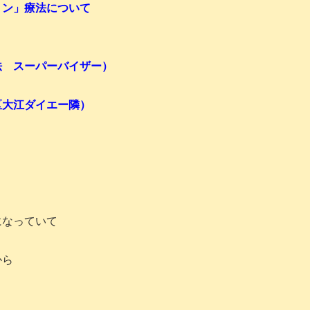
」療法について
）
スーパーバイザー）
区大江ダイエー隣）
になっていて
から