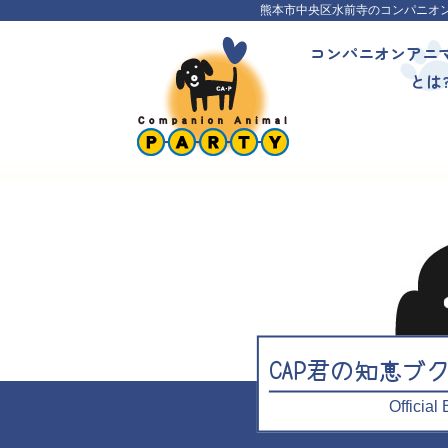
熊本市中央区水前寺のコンパニオ
コンパニオンアニ
とは
CAP君の知恵ブ
Officia