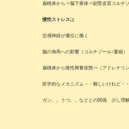
扁桃体から⇒脳下垂体⇒副腎皮質コルチ
慢性ストレス
は
交感神経が優位に働く
脳の海馬への影響（コルチゾール↑萎縮）
扁桃体から慢性興奮状態⇒（アドレナリン
医学的なメカニズム・・難しいけれど・
ガン。。うつ。。などとの関係 少し理