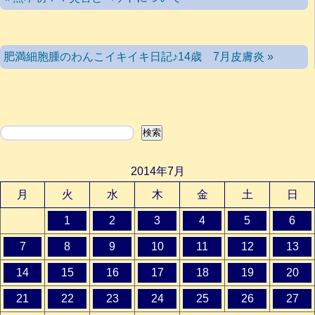
肥満細胞腫のわんこイキイキ日記♪14歳 7月皮膚炎 »
検索
検索
2014年7月
月
火
水
木
金
土
日
1
2
3
4
5
6
7
8
9
10
11
12
13
14
15
16
17
18
19
20
21
22
23
24
25
26
27