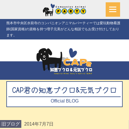
熊本市中央区水前寺のコンパニオンアニマルパーティーでは愛玩動物看護
師(国家資格)の資格を持つ増子元美がどんな相談でもお受け付けしており
ます。
CAP君の知恵ブクロ&元気ブクロ
Official BLOG
旧ブログ
2014年7月7日