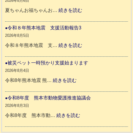
2026年8月6日
年
:
夏ちゃんお福ちゃんお…
続きを読む
熊
穏
本
や
令和８年熊本地震 支援活動報告3
地
か
2026年8月5日
震
ペ
:
令和８年熊本地震 支…
続きを読む
と
ッ
令
リ
ト
和
被災ペット一時預かり支援始まります
ッ
同
８
2026年8月4日
キ
伴
年
:
令和8年熊本地震 熊…
続きを読む
ー
老
熊
被
さ
人
本
災
令和8年度 熊本市動物愛護推進協議会
ん
ホ
地
ペ
2026年8月3日
3
ー
震
ッ
:
令和8年度 熊本市動…
続きを読む
ム
ト
令
日
支
一
和