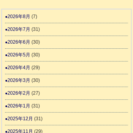
記
援
時
8
1
活
預
年
2026年8月
(7)
6
動
か
度
4
報
2026年7月
(31)
り
告
支
熊
2026年6月
(30)
3
援
本
2026年5月
(30)
始
市
ま
動
2026年4月
(29)
り
物
ま
2026年3月
(30)
愛
す
護
2026年2月
(27)
推
2026年1月
(31)
進
協
2025年12月
(31)
議
2025年11月
(29)
会