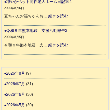
和
穏やかペット同伴老人ホーム日記164
日
地
8
2026年8月6日
記
震
年
:
夏ちゃんお福ちゃんお…
続きを読む
支
熊
穏
2
援
本
や
令和８年熊本地震 支援活動報告3
9
八
地
か
2026年8月5日
代
震
ペ
:
令和８年熊本地震 支…
続きを読む
市
宇
ッ
令
城
ト
和
氷
市
同
８
川
宇
伴
年
2026年8月
(9)
町
土
老
熊
5
市
2026年7月
(31)
人
本
リ
ホ
地
2026年6月
(30)
ッ
ー
震
キ
2026年5月
(30)
ム