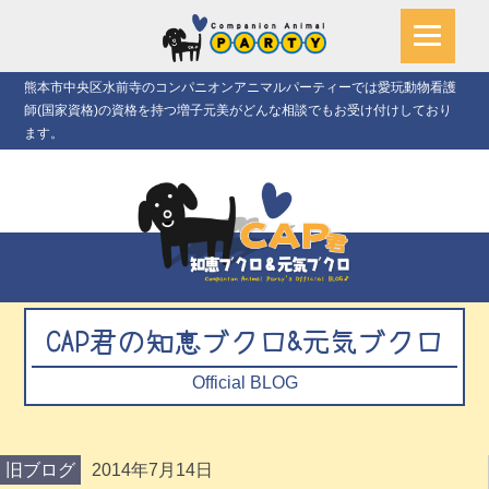
熊本市中央区水前寺のコンパニオンアニマルパーティーでは愛玩動物看護
師(国家資格)の資格を持つ増子元美がどんな相談でもお受け付けしており
ます。
CAP君の知恵ブクロ&元気ブクロ
Official BLOG
旧ブログ
2014年7月14日