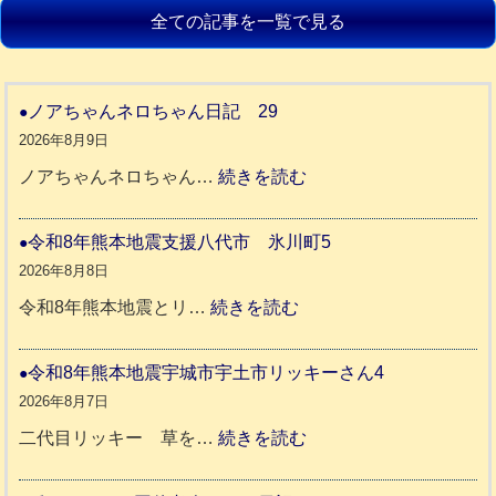
全ての記事を一覧で見る
ノアちゃんネロちゃん日記 29
2026年8月9日
:
ノアちゃんネロちゃん…
続きを読む
ノ
ア
令和8年熊本地震支援八代市 氷川町5
ち
2026年8月8日
ゃ
:
令和8年熊本地震とリ…
続きを読む
ん
令
ネ
和
令和8年熊本地震宇城市宇土市リッキーさん4
ロ
8
2026年8月7日
ち
年
:
二代目リッキー 草を…
続きを読む
ゃ
熊
令
ん
本