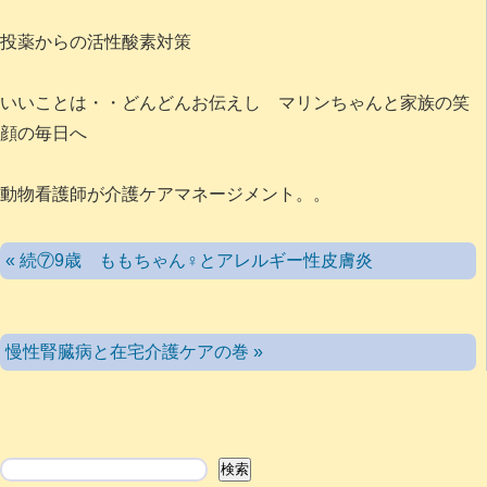
投薬からの活性酸素対策
いいことは・・どんどんお伝えし マリンちゃんと家族の笑
顔の毎日へ
動物看護師が介護ケアマネージメント。。
« 続⑦9歳 ももちゃん♀とアレルギー性皮膚炎
慢性腎臓病と在宅介護ケアの巻 »
検索
検索