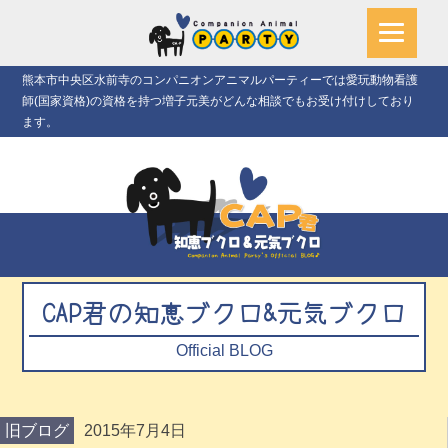
熊本市中央区水前寺のコンパニオンアニマルパーティーでは愛玩動物看護
師(国家資格)の資格を持つ増子元美がどんな相談でもお受け付けしており
ます。
CAP君の知恵ブクロ&元気ブクロ
Official BLOG
旧ブログ
2015年7月4日