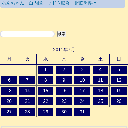
あんちゃん 白内障 ブドウ膜炎 網膜剥離 »
検索
検索
2015年7月
月
火
水
木
金
土
日
1
2
3
4
5
6
7
8
9
10
11
12
13
14
15
16
17
18
19
20
21
22
23
24
25
26
27
28
29
30
31