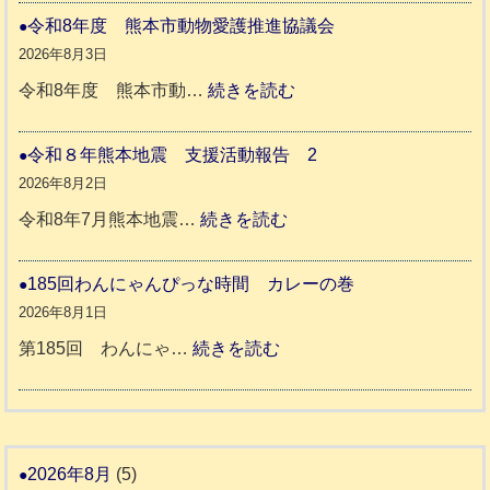
本
災
令和8年度 熊本市動物愛護推進協議会
地
ペ
2026年8月3日
震
ッ
:
令和8年度 熊本市動…
続きを読む
ト
令
支
一
和
令和８年熊本地震 支援活動報告 2
援
時
8
2026年8月2日
活
預
年
:
令和8年7月熊本地震…
続きを読む
動
か
度
令
報
り
和
185回わんにゃんぴっな時間 カレーの巻
告
支
熊
８
2026年8月1日
3
援
本
年
:
第185回 わんにゃ…
続きを読む
始
市
熊
1
ま
動
本
8
り
物
地
5
ま
愛
震
回
2026年8月
(5)
す
護