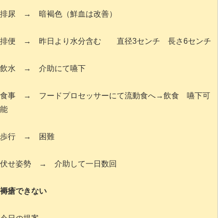
排尿 → 暗褐色（鮮血は改善）
排便 → 昨日より水分含む 直径3センチ 長さ6センチ
飲水 → 介助にて嚥下
食事 → フードプロセッサーにて流動食へ→飲食 嚥下可
能
歩行 → 困難
伏せ姿勢 → 介助して一日数回
褥瘡できない