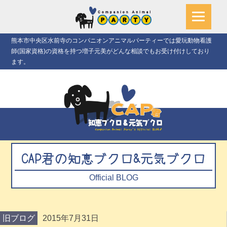
熊本市中央区水前寺のコンパニオンアニマルパーティーでは愛玩動物看護
師(国家資格)の資格を持つ増子元美がどんな相談でもお受け付けしており
ます。
CAP君の知恵ブクロ&元気ブクロ
Official BLOG
旧ブログ
2015年7月31日