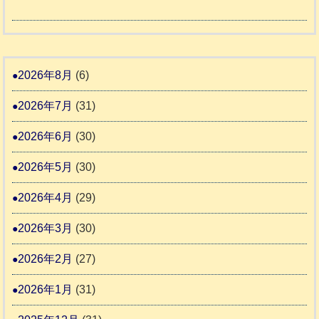
か
度
令
4
報
り
和
告
支
熊
８
3
援
本
年
2026年8月
(6)
始
市
熊
ま
2026年7月
(31)
動
本
り
物
地
2026年6月
(30)
ま
愛
震
す
2026年5月
(30)
護
推
支
2026年4月
(29)
進
援
協
2026年3月
(30)
活
議
動
2026年2月
(27)
会
報
2026年1月
(31)
告