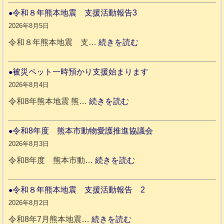
や
令和８年熊本地震 支援活動報告3
か
2026年8月5日
ペ
:
令和８年熊本地震 支…
続きを読む
ッ
令
ト
和
被災ペット一時預かり支援始まります
同
８
2026年8月4日
伴
年
:
令和8年熊本地震 熊…
続きを読む
老
熊
被
人
本
災
令和8年度 熊本市動物愛護推進協議会
ホ
地
ペ
2026年8月3日
ー
震
ッ
:
令和8年度 熊本市動…
続きを読む
ム
ト
令
日
支
一
和
令和８年熊本地震 支援活動報告 2
記
援
時
8
2026年8月2日
1
活
預
年
:
令和8年7月熊本地震…
続きを読む
6
動