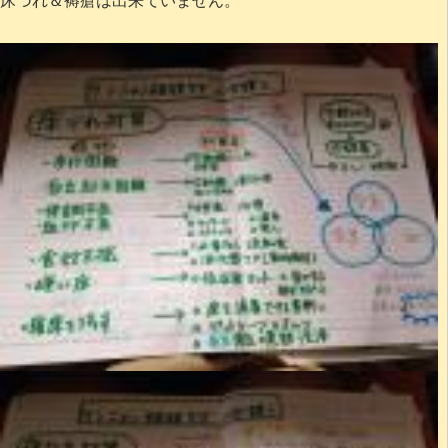
床づれ＆褥瘡は出来ていません。