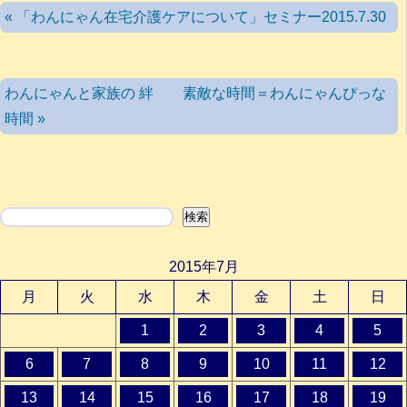
« 「わんにゃん在宅介護ケアについて」セミナー2015.7.30
わんにゃんと家族の 絆 素敵な時間＝わんにゃんぴっな
時間 »
検索
検索
2015年7月
月
火
水
木
金
土
日
1
2
3
4
5
6
7
8
9
10
11
12
13
14
15
16
17
18
19