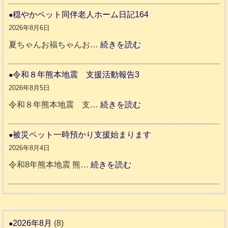
本
和
穏やかペット同伴老人ホーム日記164
地
8
2026年8月6日
震
年
:
夏ちゃんお福ちゃんお…
続きを読む
支
熊
穏
援
本
や
令和８年熊本地震 支援活動報告3
八
地
か
2026年8月5日
代
震
ペ
:
令和８年熊本地震 支…
続きを読む
市
宇
ッ
令
城
ト
和
被災ペット一時預かり支援始まります
氷
市
同
８
2026年8月4日
川
宇
伴
年
:
令和8年熊本地震 熊…
続きを読む
町
土
老
熊
被
5
市
人
本
災
リ
ホ
地
ペ
ッ
ー
震
ッ
2026年8月
(8)
キ