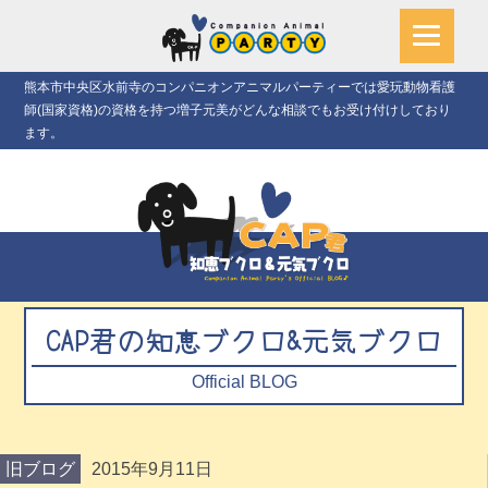
熊本市中央区水前寺のコンパニオンアニマルパーティーでは愛玩動物看護
師(国家資格)の資格を持つ増子元美がどんな相談でもお受け付けしており
ます。
CAP君の知恵ブクロ&元気ブクロ
Official BLOG
旧ブログ
2015年9月11日