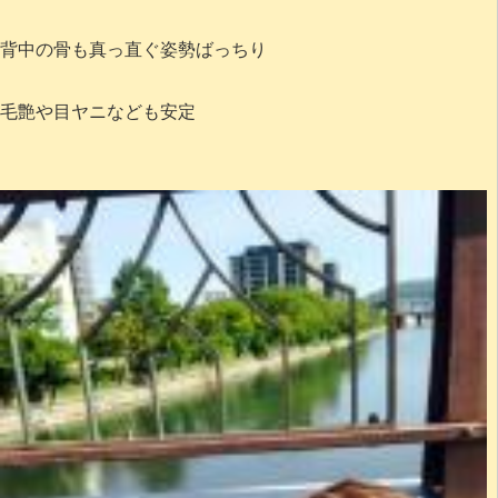
背中の骨も真っ直ぐ姿勢ばっちり
毛艶や目ヤニなども安定