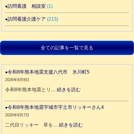
訪問看護 相談室
(1)
訪問看護介護ケア
(213)
全ての記事を一覧で見る
令和8年熊本地震支援八代市 氷川町5
2026年8月8日
:
令和8年熊本地震とリ…
続きを読む
令
和
令和8年熊本地震宇城市宇土市リッキーさん4
8
2026年8月7日
年
:
二代目リッキー 草を…
続きを読む
熊
令