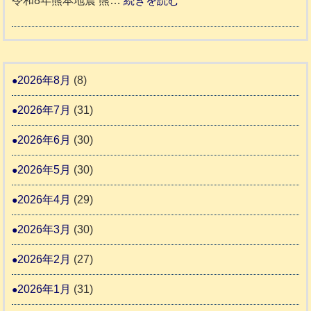
令和8年熊本地震 熊…
続きを読む
町
土
老
熊
被
5
市
人
本
災
リ
ホ
地
ペ
ッ
ー
震
ッ
2026年8月
(8)
キ
ム
ト
ー
日
2026年7月
(31)
支
一
さ
記
援
時
2026年6月
(30)
ん
1
活
預
4
6
2026年5月
(30)
動
か
4
報
り
2026年4月
(29)
告
支
3
2026年3月
(30)
援
始
2026年2月
(27)
ま
2026年1月
(31)
り
ま