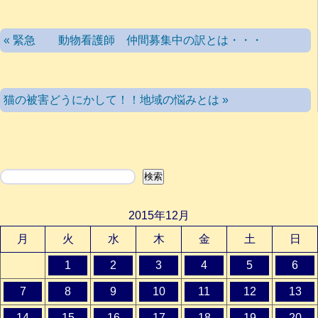
« 緊急 動物看護師 仲間募集中の訳とは・・・
猫の被害どうにかして！！地域の悩みとは »
検索
検索
2015年12月
月
火
水
木
金
土
日
1
2
3
4
5
6
7
8
9
10
11
12
13
14
15
16
17
18
19
20