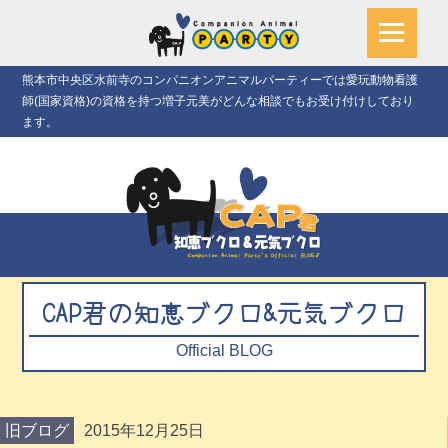
熊本市中央区水前寺のコンパニオンアニマルパーティーでは愛玩動物看護
師(国家資格)の資格を持つ増子元美がどんな相談でもお受け付けしており
ます。
CAP君の知恵ブクロ&元気ブクロ
Official BLOG
旧ブログ
2015年12月25日