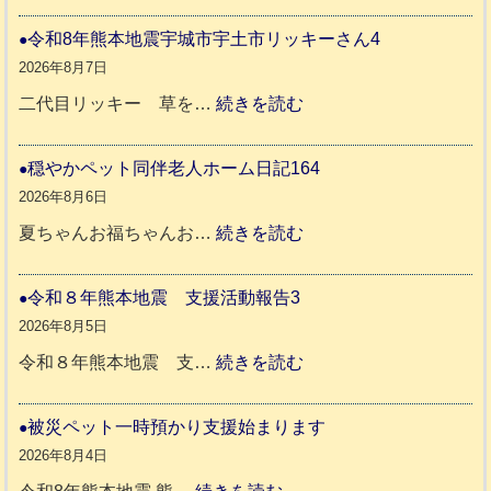
令
和
令和8年熊本地震宇城市宇土市リッキーさん4
8
2026年8月7日
年
:
二代目リッキー 草を…
続きを読む
熊
令
本
和
穏やかペット同伴老人ホーム日記164
地
8
2026年8月6日
震
年
:
夏ちゃんお福ちゃんお…
続きを読む
支
熊
穏
援
本
や
令和８年熊本地震 支援活動報告3
八
地
か
2026年8月5日
代
震
ペ
:
令和８年熊本地震 支…
続きを読む
市
宇
ッ
令
城
ト
和
被災ペット一時預かり支援始まります
氷
市
同
８
2026年8月4日
川
宇
伴
年
: