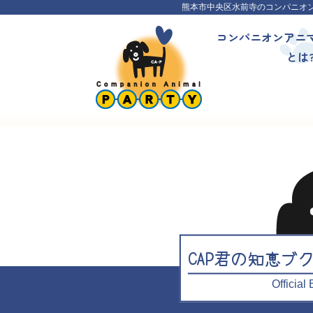
熊本市中央区水前寺のコンパニオ
コンパニオンアニ
とは
CAP君の知恵ブ
Officia