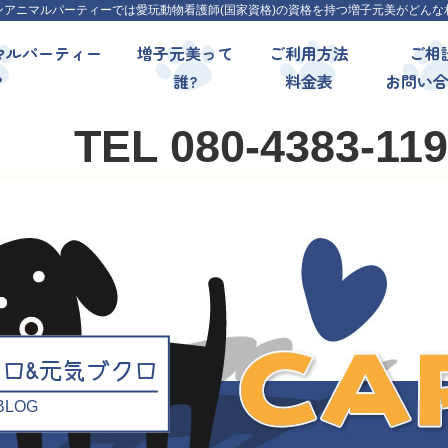
ンアニマルパーティーでは愛玩動物看護師(国家資格)の資格を持つ増子元美がどんな
マルパーティー
増子元美って
ご利用方法
ご相
?
誰?
料金表
お問い
TEL 080-4383-11
クロ&元気ブクロ
l BLOG