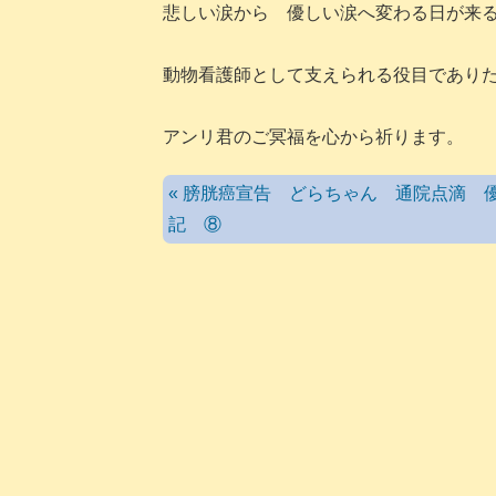
悲しい涙から 優しい涙へ変わる日が来
動物看護師として支えられる役目であり
アンリ君のご冥福を心から祈ります。
« 膀胱癌宣告 どらちゃん 通院点滴 
記 ⑧