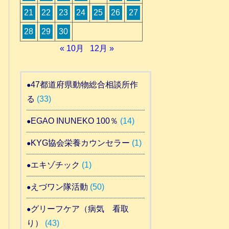
21
22
23
24
25
26
27
28
29
30
« 10月
12月 »
47都道府県動物総合相談所作
る
(33)
EGAO INUNEKO 100％
(14)
KYG協会栄養カウンセラー
(1)
エキゾチック
(1)
えづワン隊活動
(50)
グリーフケア（病気 看取
り）
(43)