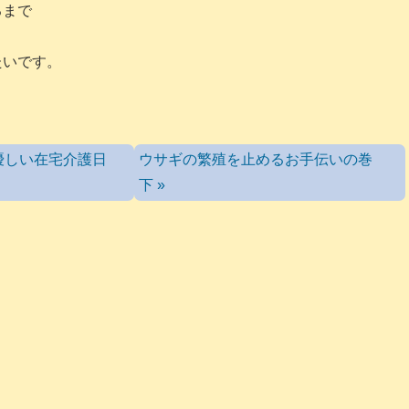
るまで
たいです。
優しい在宅介護日
ウサギの繁殖を止めるお手伝いの巻
下 »