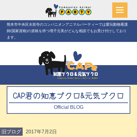
熊本市中央区水前寺のコンパニオンアニマルパーティーでは愛玩動物看護
師(国家資格)の資格を持つ増子元美がどんな相談でもお受け付けしており
ます。
CAP君の知恵ブクロ&元気ブクロ
Official BLOG
旧ブログ
2017年7月2日