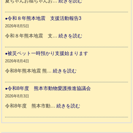
:
夏ちゃんお福ちゃんお…
続きを読む
熊
穏
本
や
令和８年熊本地震 支援活動報告3
地
か
2026年8月5日
震
ペ
:
令和８年熊本地震 支…
続きを読む
と
ッ
令
リ
ト
和
被災ペット一時預かり支援始まります
ッ
同
８
2026年8月4日
キ
伴
年
:
令和8年熊本地震 熊…
続きを読む
ー
老
熊
被
さ
人
本
災
令和8年度 熊本市動物愛護推進協議会
ん
ホ
地
ペ
2026年8月3日
3
ー
震
ッ
:
令和8年度 熊本市動…
続きを読む
ム
ト
令
日
支
一
和
記
援
時
8