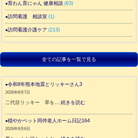
育わん育にゃん 健康相談
(63)
訪問看護 相談室
(1)
訪問看護介護ケア
(213)
全ての記事を一覧で見る
令和8年熊本地震とリッキーさん3
2026年8月7日
:
二代目リッキー 草を…
続きを読む
令
和
穏やかペット同伴老人ホーム日記164
8
2026年8月6日
年