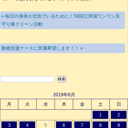
« 毎日の身体が元気でいるために！58回江津湖ワンワン見
守り隊クリーン活動
動物支援ナースに所属希望します！！ »
検索
検索
2019年6月
月
火
水
木
金
土
日
1
2
3
4
5
6
7
8
9