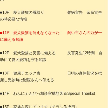
■10P 愛犬愛猫の看取り 難病宣告 余命宣告
の時必要な情報
■11P 愛犬愛猫を飼えなくなった 飼い主さんの万が一
に備える知識
■12P 愛犬愛猫と災害に備える 災害発生12時間 自
助にて愛犬愛猫を守る知識
■13P 健康チエック表 日頃の身体状況を把
握し受診時は獣医さんへ伝える
■14P わんにゃんぴっ相談室構想図＆Special Thanks!
■15P 家族を探しています（チラシ作成用）