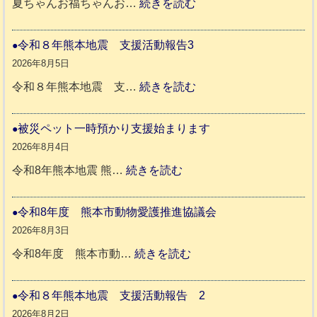
:
夏ちゃんお福ちゃんお…
続きを読む
穏
や
令和８年熊本地震 支援活動報告3
か
2026年8月5日
ペ
:
令和８年熊本地震 支…
続きを読む
ッ
令
ト
和
被災ペット一時預かり支援始まります
同
８
2026年8月4日
伴
年
:
令和8年熊本地震 熊…
続きを読む
老
熊
被
人
本
災
令和8年度 熊本市動物愛護推進協議会
ホ
地
ペ
2026年8月3日
ー
震
ッ
:
令和8年度 熊本市動…
続きを読む
ム
ト
令
日
支
一
和
令和８年熊本地震 支援活動報告 2
記
援
時
8
2026年8月2日