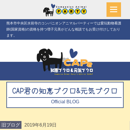
熊本市中央区水前寺のコンパニオンアニマルパーティーでは愛玩動物看護
師(国家資格)の資格を持つ増子元美がどんな相談でもお受け付けしており
ます。
CAP君の知恵ブクロ&元気ブクロ
Official BLOG
旧ブログ
2019年6月19日