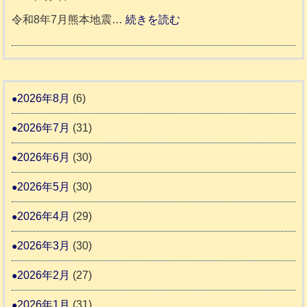
1
活
預
年
:
令和8年7月熊本地震…
続きを読む
6
動
か
度
令
4
報
り
和
告
支
熊
８
3
援
本
年
2026年8月
(6)
始
市
熊
ま
2026年7月
(31)
動
本
り
物
地
2026年6月
(30)
ま
愛
震
す
2026年5月
(30)
護
推
支
2026年4月
(29)
進
援
協
2026年3月
(30)
活
議
動
2026年2月
(27)
会
報
2026年1月
(31)
告