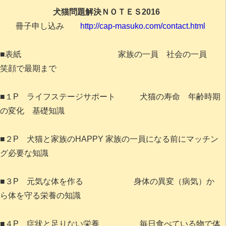
犬猫問題解決ＮＯＴＥＳ2016
冊子申し込み
http://cap-masuko.com/contact.html
■表紙 家族の一員 社会の一員
笑顔で最期まで
■１P ライフステージサポート 犬猫の寿命 年齢時期
の変化 基礎知識
■２P 犬猫と家族のHAPPY 家族の一員になる前にマッチン
グ必要な知識
■３P 元気な体を作る 身体の異変（病気）か
ら体を守る栄養の知識
■４P 症状と足りない栄養 毎日食べている物で体