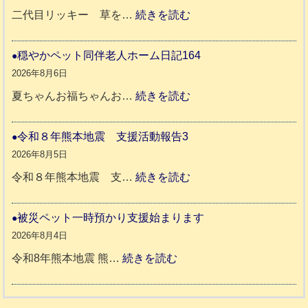
年
:
二代目リッキー 草を…
続きを読む
熊
令
本
和
穏やかペット同伴老人ホーム日記164
地
8
2026年8月6日
震
年
:
夏ちゃんお福ちゃんお…
続きを読む
支
熊
穏
援
本
や
令和８年熊本地震 支援活動報告3
八
地
か
2026年8月5日
代
震
ペ
:
令和８年熊本地震 支…
続きを読む
市
宇
ッ
令
城
ト
和
被災ペット一時預かり支援始まります
氷
市
同
８
2026年8月4日
川
宇
伴
年
:
令和8年熊本地震 熊…
続きを読む
町
土
老
熊
被
5
市
人
本
災
リ
ホ