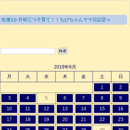
生後1か月初三つ子育て！！ちびちゃんママ日記② »
検索
検索
2019年6月
月
火
水
木
金
土
日
1
2
3
4
5
6
7
8
9
10
11
12
13
14
15
16
17
18
19
20
21
22
23