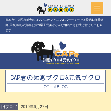
熊本市中央区水前寺のコンパニオンアニマルパーティーでは愛玩動物看護
師(国家資格)の資格を持つ増子元美がどんな相談でもお受け付けしており
ます。
CAP君の知恵ブクロ&元気ブクロ
Official BLOG
旧ブログ
2019年6月27日