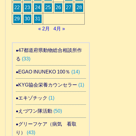
22
23
24
25
26
27
28
29
30
31
« 2月
4月 »
47都道府県動物総合相談所作
る
(33)
EGAO INUNEKO 100％
(14)
KYG協会栄養カウンセラー
(1)
エキゾチック
(1)
えづワン隊活動
(50)
グリーフケア（病気 看取
り）
(43)