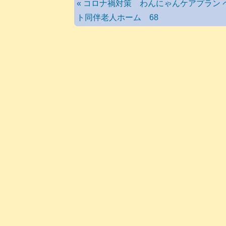
« コロナ禍対策 わんにゃんケアプラン 
ト同伴老人ホーム 68