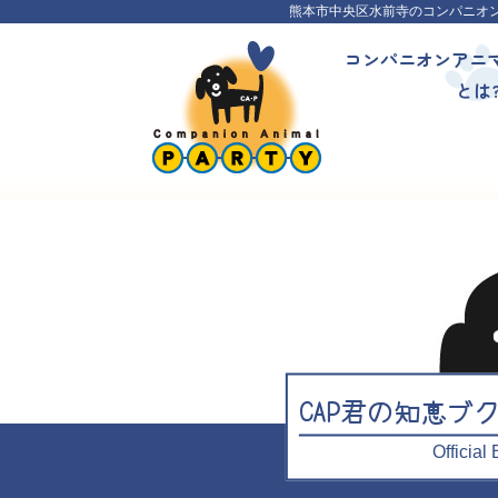
熊本市中央区水前寺のコンパニオ
コンパニオンアニ
とは
CAP君の知恵ブ
Officia