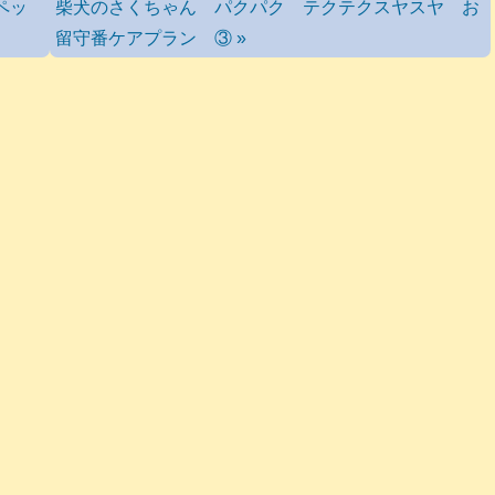
ペッ
柴犬のさくちゃん パクパク テクテクスヤスヤ お
留守番ケアプラン ③ »