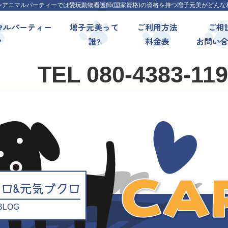
ンアニマルパーティーでは愛玩動物看護師(国家資格)の資格を持つ増子元美がどんな
マルパーティー
増子元美って
ご利用方法
ご相
?
誰?
料金表
お問い
TEL 080-4383-11
クロ&元気ブクロ
l BLOG