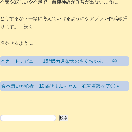
不安や寂しいや不満で 自律神経が異常が出ないように
どうするか？一緒に考えていけるようにケアプラン作成頑張
ります。 続く
増やせるように
« カートデビュー 15歳5カ月柴犬のさくちゃん ④
食べ無いが心配 10歳ぴよんちゃん 在宅看護ケア① »
検索
検索