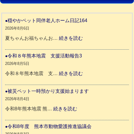
穏やかペット同伴老人ホーム日記164
2026年8月6日
:
夏ちゃんお福ちゃんお…
続きを読む
穏
や
令和８年熊本地震 支援活動報告3
か
2026年8月5日
ペ
:
令和８年熊本地震 支…
続きを読む
ッ
令
ト
和
被災ペット一時預かり支援始まります
同
８
2026年8月4日
伴
年
:
令和8年熊本地震 熊…
続きを読む
老
熊
被
人
本
災
令和8年度 熊本市動物愛護推進協議会
ホ
地
ペ