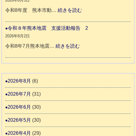
2026年8月3日
ー
震
ッ
:
令和8年度 熊本市動…
続きを読む
ム
ト
令
日
支
一
和
令和８年熊本地震 支援活動報告 2
記
援
時
8
2026年8月2日
1
活
預
年
:
令和8年7月熊本地震…
続きを読む
6
動
か
度
令
4
報
り
和
告
支
熊
８
3
援
本
年
2026年8月
(6)
始
市
熊
ま
2026年7月
(31)
動
本
り
物
地
2026年6月
(30)
ま
愛
震
す
2026年5月
(30)
護
推
支
2026年4月
(29)