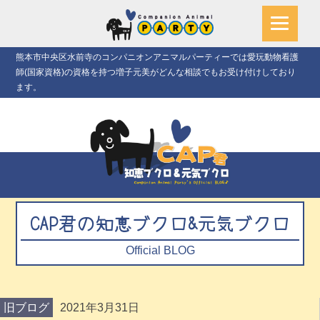
熊本市中央区水前寺のコンパニオンアニマルパーティーでは愛玩動物看護
師(国家資格)の資格を持つ増子元美がどんな相談でもお受け付けしており
ます。
CAP君の知恵ブクロ&元気ブクロ
Official BLOG
旧ブログ
2021年3月31日