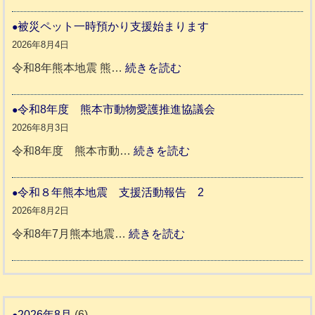
令
ト
和
被災ペット一時預かり支援始まります
同
８
2026年8月4日
伴
年
:
令和8年熊本地震 熊…
続きを読む
老
熊
被
人
本
災
令和8年度 熊本市動物愛護推進協議会
ホ
地
ペ
2026年8月3日
ー
震
ッ
:
令和8年度 熊本市動…
続きを読む
ム
ト
令
日
支
一
和
令和８年熊本地震 支援活動報告 2
記
援
時
8
2026年8月2日
1
活
預
年
:
令和8年7月熊本地震…
続きを読む
6
動
か
度
令
4
報
り
和
告
支
熊
８
3
援
本
年
2026年8月
(6)