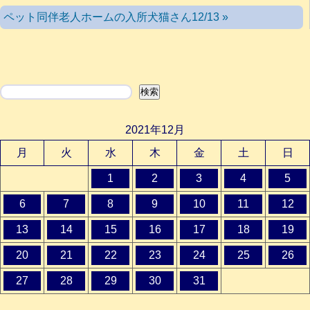
ペット同伴老人ホームの入所犬猫さん12/13 »
検索
検索
2021年12月
月
火
水
木
金
土
日
1
2
3
4
5
6
7
8
9
10
11
12
13
14
15
16
17
18
19
20
21
22
23
24
25
26
27
28
29
30
31