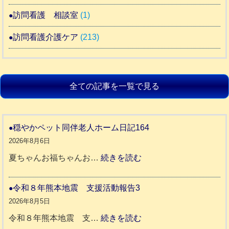
訪問看護 相談室
(1)
訪問看護介護ケア
(213)
全ての記事を一覧で見る
穏やかペット同伴老人ホーム日記164
2026年8月6日
:
夏ちゃんお福ちゃんお…
続きを読む
穏
や
令和８年熊本地震 支援活動報告3
か
2026年8月5日
ペ
:
令和８年熊本地震 支…
続きを読む
ッ