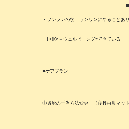
・フンフンの後 ワンワンになることあり
・睡眠◉＝ウェルビーング◉できている
■ケアプラン
①褥瘡の手当方法変更 （寝具再度マッ