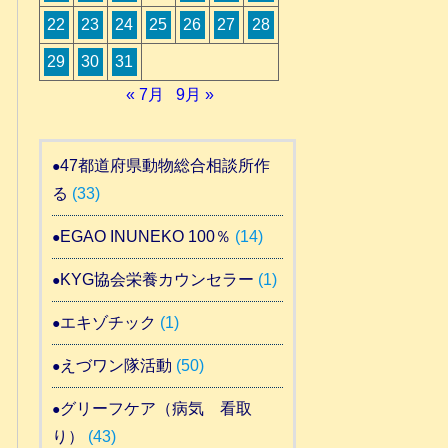
22
23
24
25
26
27
28
29
30
31
« 7月
9月 »
47都道府県動物総合相談所作
る
(33)
EGAO INUNEKO 100％
(14)
KYG協会栄養カウンセラー
(1)
エキゾチック
(1)
えづワン隊活動
(50)
グリーフケア（病気 看取
り）
(43)