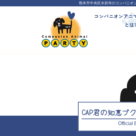
熊本市中央区水前寺のコンパニオ
コンパニオンアニ
とは
CAP君の知恵ブ
Officia