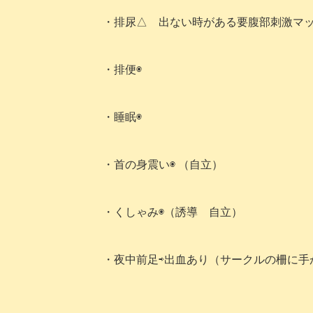
・排尿△ 出ない時がある要腹部刺激マ
・排便◉
・睡眠◉
・首の身震い◉ （自立）
・くしゃみ◉（誘導 自立）
・夜中前足⇨
出血あり
（サークルの柵に手