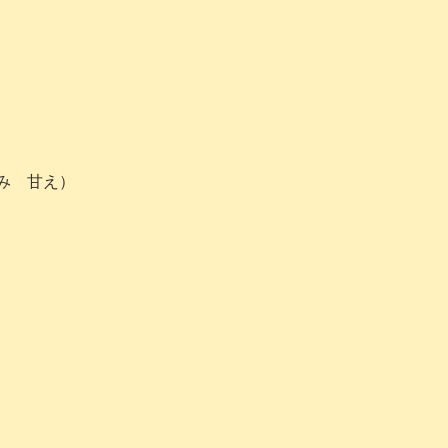
）
痛み 甘え）