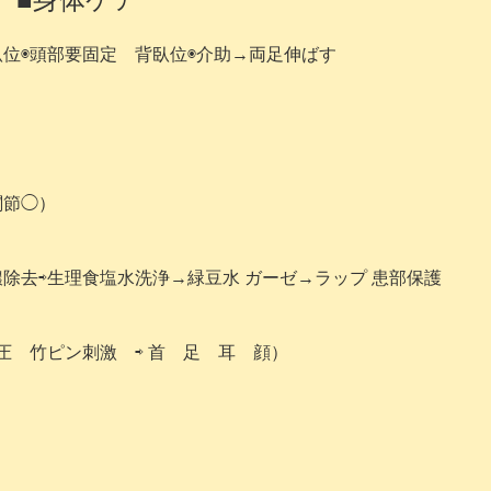
臥位◉頭部要固定
背臥位◉介助→両足伸ばす
関節◯）
除去⇨生理食塩水洗浄→緑豆水 ガーゼ→
ラップ 患部保護
圧 竹ピン刺激 ⇨ 首 足 耳 顔）