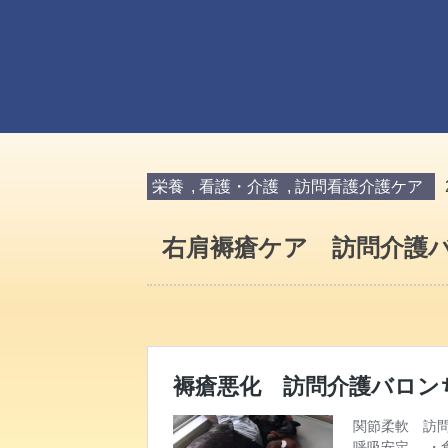
栄養
,
看護・介護
,
訪問看護介護ケア
右肩褥瘡ケア 訪問介護バ