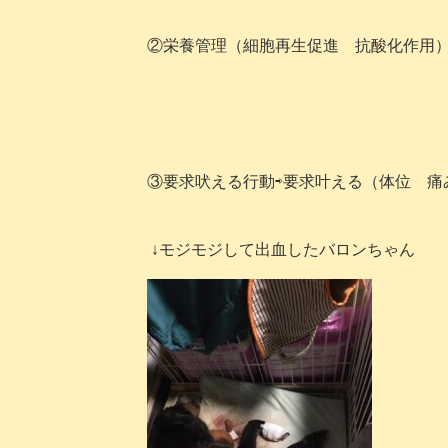
②栄養管理（細胞再生促進 抗酸化作用
③要求吠える行動⇨要求叶える（体位 
↓モジモジして出血したバロンちゃん