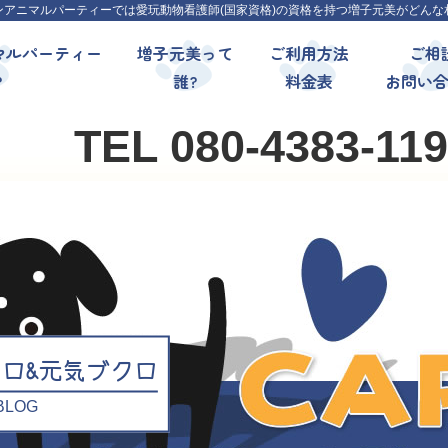
ンアニマルパーティーでは愛玩動物看護師(国家資格)の資格を持つ増子元美がどんな
マルパーティー
増子元美って
ご利用方法
ご相
?
誰?
料金表
お問い
TEL 080-4383-11
クロ&元気ブクロ
l BLOG