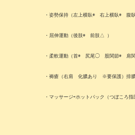
・姿勢保持（左上横臥◉ 右上横臥◉
腹
・屈伸運動（後肢◉ 前肢△ ）
・柔軟運動（首◉ 尻尾◯ 股関節◉ 肩
・褥瘡（右肩
化膿あり
※要保護）排膿
・
マッサージ⇨ホットパック
（つぼころ指