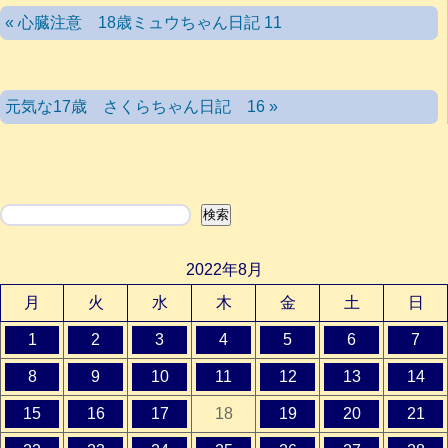
« 心臓注意 18歳ミュウちゃん日記 11
元気な17歳 さくらちゃん日記 16 »
検索
検索
2022年8月
月
火
水
木
金
土
日
1
2
3
4
5
6
7
8
9
10
11
12
13
14
15
16
17
18
19
20
21