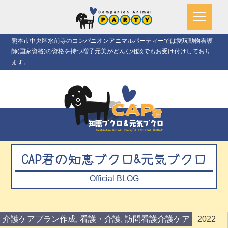
熊本市中央区水前寺のコンパニオンアニマルパーティーでは愛玩動物看護
師(国家資格)の資格を持つ増子元美がどんな相談でもお受け付けしており
ます。
CAP君の知恵ブクロ&元気ブクロ
Official BLOG
介護ケアプラン作成
,
看護・介護
,
訪問看護介護ケア
2022