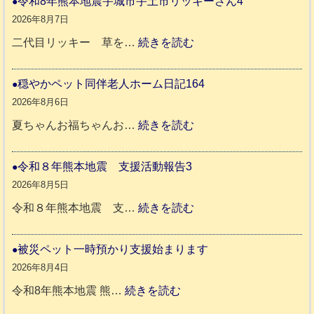
令和8年熊本地震宇城市宇土市リッキーさん4
8
2026年8月7日
年
:
二代目リッキー 草を…
続きを読む
熊
令
本
和
穏やかペット同伴老人ホーム日記164
地
8
2026年8月6日
震
年
:
夏ちゃんお福ちゃんお…
続きを読む
支
熊
穏
援
本
や
令和８年熊本地震 支援活動報告3
八
地
か
2026年8月5日
代
震
ペ
:
令和８年熊本地震 支…
続きを読む
市
宇
ッ
令
城
ト
和
被災ペット一時預かり支援始まります
氷
市
同
８
2026年8月4日
川
宇
伴
年
:
令和8年熊本地震 熊…
続きを読む
町
土
老
熊
被
5