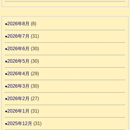
市
人
本
災
リ
ホ
地
ペ
ッ
ー
震
ッ
2026年8月
(8)
キ
ム
ト
ー
日
2026年7月
(31)
支
一
さ
記
援
時
2026年6月
(30)
ん
1
活
預
4
6
2026年5月
(30)
動
か
4
報
り
2026年4月
(29)
告
支
3
2026年3月
(30)
援
始
2026年2月
(27)
ま
2026年1月
(31)
り
ま
2025年12月
(31)
す