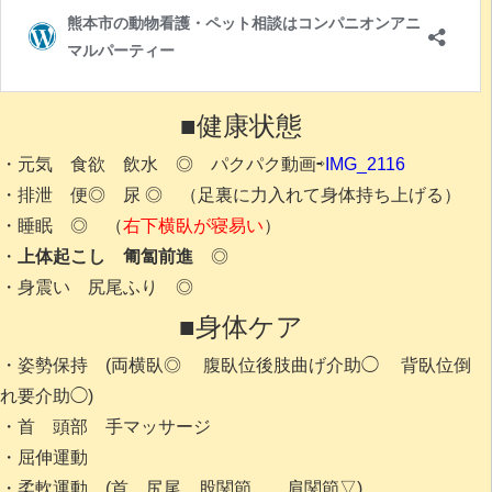
■健康状態
・元気 食欲 飲水
◎ パクパク動画⇨
IMG_2116
・排泄 便◎ 尿 ◎ （足裏に力入れて身体持ち上げる）
・睡眠 ◎ （
右下横臥が寝易い
）
・
上体起こし 匍匐前進
◎
・身震い 尻尾ふり ◎
■身体ケア
・姿勢保持 (両横臥◎ 腹臥位後肢曲げ介助◯ 背臥位倒
れ要介助◯)
・首 頭部 手マッサージ
・屈伸運動
・柔軟運動 (首 尻尾 股関節 肩関節▽)