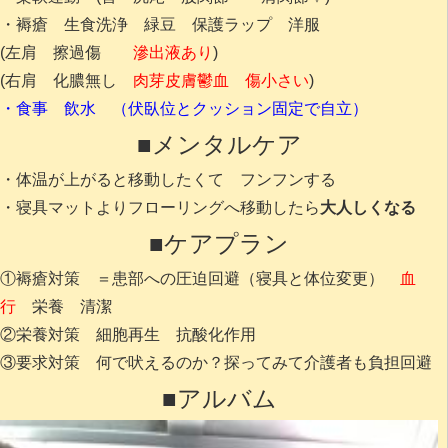
・褥瘡 生食洗浄 緑豆 保護ラップ 洋服
(左肩 擦過傷
滲出液あり
)
(右肩 化膿無し
肉芽皮膚鬱血 傷小さい
)
・食事 飲水 （伏臥位とクッション固定で自立）
■メンタルケア
・体温が上がると移動したくて フンフンする
・寝具マットよりフローリングへ移動したら
大人しくなる
■ケアプラン
①褥瘡対策 ＝患部への圧迫回避（寝具と体位変更）
血
行
栄養 清潔
②栄養対策 細胞再生 抗酸化作用
③要求対策 何で吠えるのか？探ってみて介護者も負担回避
■アルバム