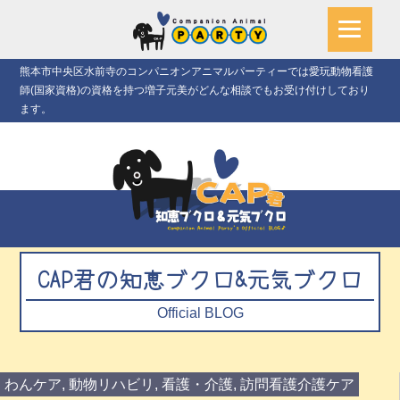
熊本市中央区水前寺のコンパニオンアニマルパーティーでは愛玩動物看護
師(国家資格)の資格を持つ増子元美がどんな相談でもお受け付けしており
ます。
CAP君の知恵ブクロ&元気ブクロ
Official BLOG
わんケア
,
動物リハビリ
,
看護・介護
,
訪問看護介護ケア