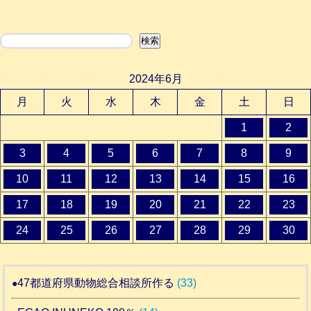
検索
検索
2024年6月
月
火
水
木
金
土
日
1
2
3
4
5
6
7
8
9
10
11
12
13
14
15
16
17
18
19
20
21
22
23
24
25
26
27
28
29
30
47都道府県動物総合相談所作る
(33)