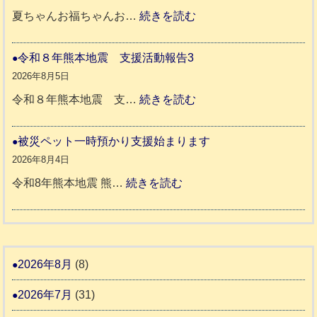
震
年
:
夏ちゃんお福ちゃんお…
続きを読む
支
熊
穏
援
本
や
令和８年熊本地震 支援活動報告3
八
地
か
2026年8月5日
代
震
ペ
:
令和８年熊本地震 支…
続きを読む
市
宇
ッ
令
城
ト
和
被災ペット一時預かり支援始まります
氷
市
同
８
2026年8月4日
川
宇
伴
年
:
令和8年熊本地震 熊…
続きを読む
町
土
老
熊
被
5
市
人
本
災
リ
ホ
地
ペ
ッ
ー
震
ッ
2026年8月
(8)
キ
ム
ト
ー
日
2026年7月
(31)
支
一
さ
記
援