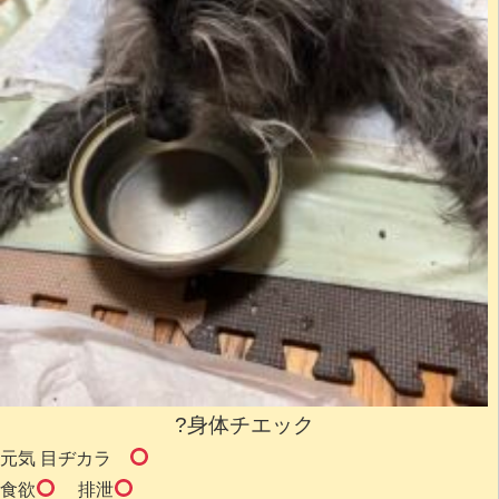
?身体チエック
元気 目ヂカラ
食欲
排泄