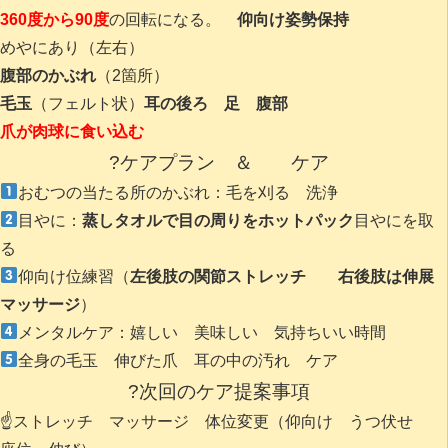
360度から90度
の回転になる。
仰向け姿勢保持
めやにあり（左右）
腹部のかぶれ
（2箇所）
毛玉
（フェルト状）
耳の後ろ 足 腹部
爪が肉球に食い込む
?ケアプラン ＆ ケア
おむつの当たる所のかぶれ：毛を刈る 洗浄
目やに：
蒸しタオルで目の周りをホットパック
目やにを取
る
仰向け位練習（
左後肢の関節ストレッチ 右後肢は伸展
マッサージ
）
メンタルケア：嬉しい 美味しい 気持ちいい時間
全身の毛玉 伸びた爪 耳の中の汚れ ケア
?次回のケア提案事項
☝️ストレッチ マッサージ 体位変更（仰向け うつ伏せ