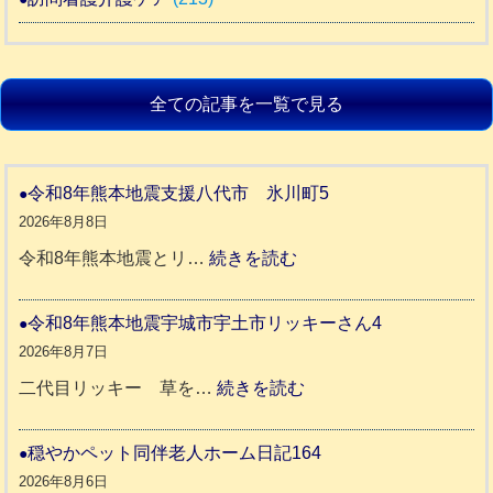
全ての記事を一覧で見る
令和8年熊本地震支援八代市 氷川町5
2026年8月8日
:
令和8年熊本地震とリ…
続きを読む
令
和
令和8年熊本地震宇城市宇土市リッキーさん4
8
2026年8月7日
年
:
二代目リッキー 草を…
続きを読む
熊
令
本
和
穏やかペット同伴老人ホーム日記164
地
8
2026年8月6日