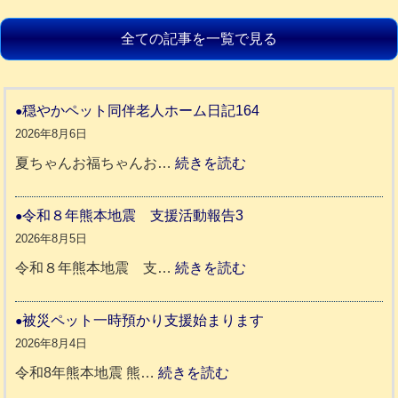
全ての記事を一覧で見る
穏やかペット同伴老人ホーム日記164
2026年8月6日
:
夏ちゃんお福ちゃんお…
続きを読む
穏
や
令和８年熊本地震 支援活動報告3
か
2026年8月5日
ペ
:
令和８年熊本地震 支…
続きを読む
ッ
令
ト
和
被災ペット一時預かり支援始まります
同
８
2026年8月4日
伴
年
:
令和8年熊本地震 熊…
続きを読む
老
熊
被