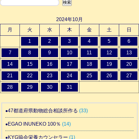
検索
検索
2024年10月
月
火
水
木
金
土
日
1
2
3
4
5
6
7
8
9
10
11
12
13
14
15
16
17
18
19
20
21
22
23
24
25
26
27
28
29
30
31
47都道府県動物総合相談所作る
(33)
EGAO INUNEKO 100％
(14)
KYG協会栄養カウンセラー
(1)