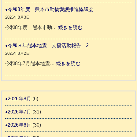
人
本
災
令和8年度 熊本市動物愛護推進協議会
ホ
地
ペ
2026年8月3日
ー
震
ッ
:
令和8年度 熊本市動…
続きを読む
ム
ト
令
日
支
一
和
令和８年熊本地震 支援活動報告 2
記
援
時
8
2026年8月2日
1
活
預
年
:
令和8年7月熊本地震…
続きを読む
6
動
か
度
令
4
報
り
和
告
支
熊
８
3
援
本
年
2026年8月
(6)
始
市
熊
ま
2026年7月
(31)
動
本
り
物
地
2026年6月
(30)
ま
愛
震
す