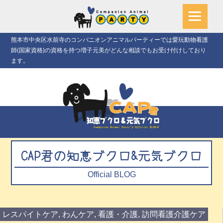
熊本市中央区水前寺のコンパニオンアニマルパーティーでは愛玩動物看護
師(国家資格)の資格を持つ増子元美がどんな相談でもお受け付けしており
ます。
CAP君の知恵ブクロ&元気ブクロ
Official BLOG
レスパイトケア
,
わんケア
,
看護・介護
,
訪問看護介護ケア