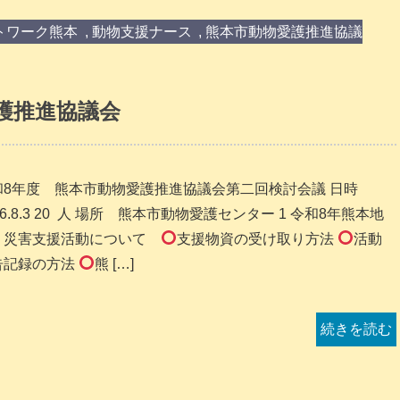
トワーク熊本
,
動物支援ナース
,
熊本市動物愛護推進協議
護推進協議会
和8年度 熊本市動物愛護推進協議会第二回検討会議 日時
26.8.3 20 人 場所 熊本市動物愛護センター 1 令和8年熊本地
 災害支援活動について
支援物資の受け取り方法
活動
告記録の方法
熊 […]
続きを読む