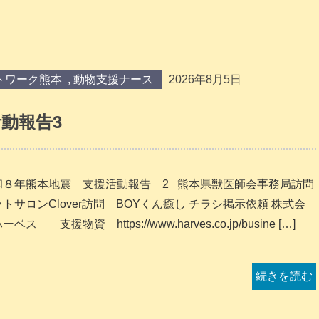
トワーク熊本
,
動物支援ナース
2026年8月5日
動報告3
和８年熊本地震 支援活動報告 2 熊本県獣医師会事務局訪問
トサロンClover訪問 BOYくん癒し チラシ掲示依頼 株式会
ーベス 支援物資 https://www.harves.co.jp/busine […]
続きを読む