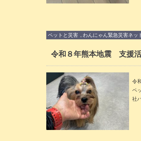
ペットと災害
,
わんにゃん緊急災害ネッ
令和８年熊本地震 支援活
令
ペッ
社ハ