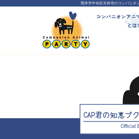
熊本市中央区水前寺のコンパニオ
コンパニオンアニ
とは
CAP君の知恵ブ
Officia