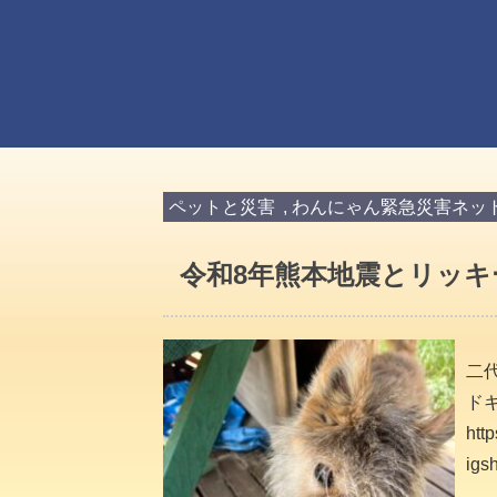
ペットと災害
,
わんにゃん緊急災害ネッ
令和8年熊本地震とリッキ
二
ド
htt
igs