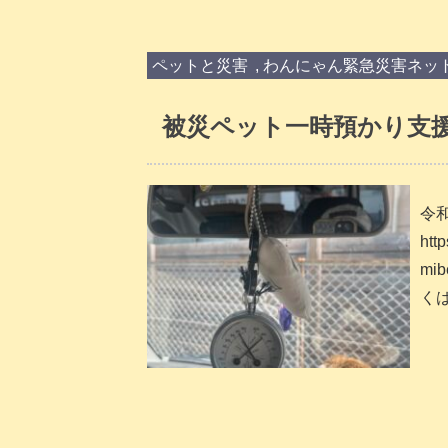
ペットと災害
,
わんにゃん緊急災害ネッ
被災ペット一時預かり支
令
htt
mi
くは