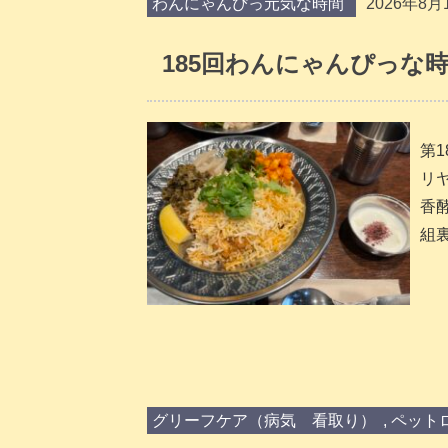
わんにゃんぴっ元気な時間
2026年8月
185回わんにゃんぴっな
第
リ
香
組裏
グリーフケア（病気 看取り）
,
ペット