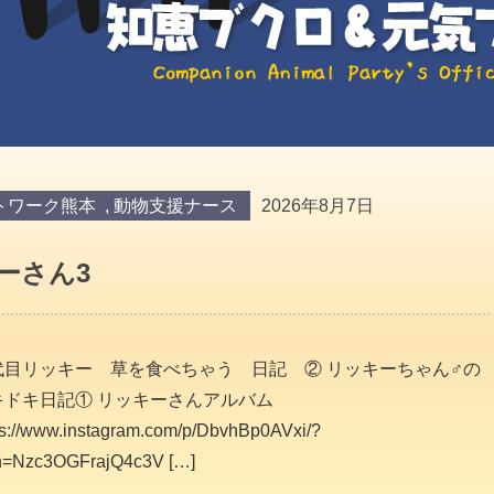
トワーク熊本
,
動物支援ナース
2026年8月7日
ーさん3
代目リッキー 草を食べちゃう 日記 ② リッキーちゃん♂の
キドキ日記① リッキーさんアルバム
ps://www.instagram.com/p/DbvhBp0AVxi/?
h=Nzc3OGFrajQ4c3V […]