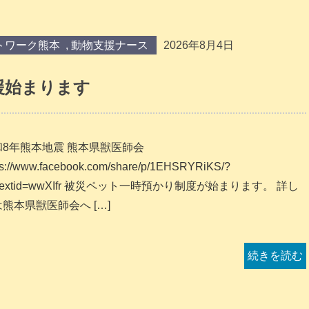
トワーク熊本
,
動物支援ナース
2026年8月4日
援始まります
和8年熊本地震 熊本県獣医師会
ps://www.facebook.com/share/p/1EHSRYRiKS/?
bextid=wwXIfr 被災ペット一時預かり制度が始まります。 詳し
熊本県獣医師会へ […]
続きを読む