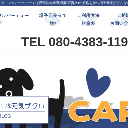
ンアニマルパーティーでは愛玩動物看護師(国家資格)の資格を持つ増子元美がどんな
マルパーティー
増子元美って
ご利用方法
ご相
?
誰?
料金表
お問い
TEL 080-4383-11
クロ&元気ブクロ
l BLOG