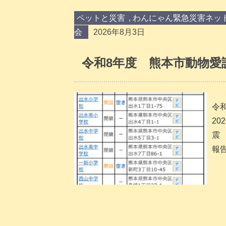
ペットと災害
,
わんにゃん緊急災害ネッ
会
2026年8月3日
令和8年度 熊本市動物愛
令
20
震
報