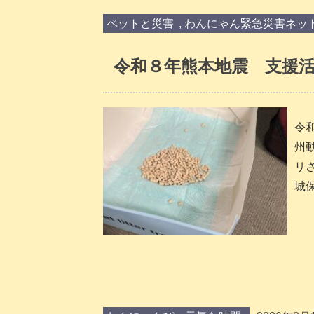
ペットと災害
,
わんにゃん緊急災害ネッ
令和８年熊本地震 支援活
令
州
リ
城保