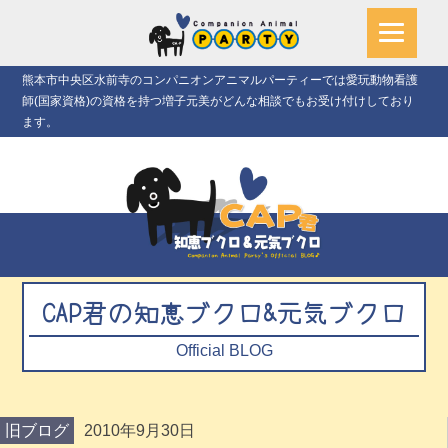
熊本市中央区水前寺のコンパニオンアニマルパーティーでは愛玩動物看護
師(国家資格)の資格を持つ増子元美がどんな相談でもお受け付けしており
ます。
CAP君の知恵ブクロ&元気ブクロ
Official BLOG
旧ブログ
2010年9月30日