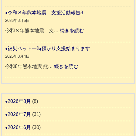
熊
穏
援
本
や
令和８年熊本地震 支援活動報告3
八
地
か
2026年8月5日
代
震
ペ
:
令和８年熊本地震 支…
続きを読む
市
宇
ッ
令
城
ト
和
被災ペット一時預かり支援始まります
氷
市
同
８
2026年8月4日
川
宇
伴
年
:
令和8年熊本地震 熊…
続きを読む
町
土
老
熊
被
5
市
人
本
災
リ
ホ
地
ペ
ッ
ー
震
ッ
2026年8月
(8)
キ
ム
ト
ー
日
2026年7月
(31)
支
一
さ
記
援
時
2026年6月
(30)
ん
1
活
預