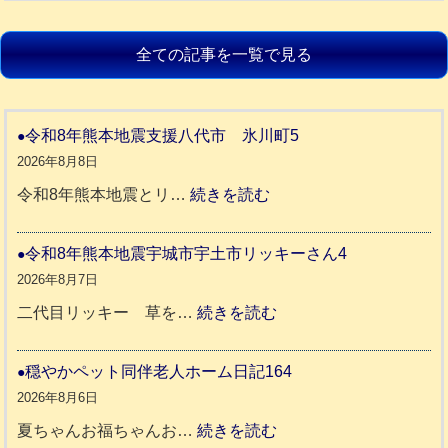
全ての記事を一覧で見る
令和8年熊本地震支援八代市 氷川町5
2026年8月8日
:
令和8年熊本地震とリ…
続きを読む
令
和
令和8年熊本地震宇城市宇土市リッキーさん4
8
2026年8月7日
年
:
二代目リッキー 草を…
続きを読む
熊
令
本
和
穏やかペット同伴老人ホーム日記164
地
8
2026年8月6日
震
年
:
夏ちゃんお福ちゃんお…
続きを読む
支