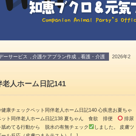
デーサービス
,
介護ケアプラン作成
,
看護・介護
2026年2
老人ホーム日記141
身健康チェックペット同伴老人ホーム日記140 心疾患お夏ちゃ
ペット同伴老人ホーム日記138 夏ちゃん 食欲 排便
排尿
を舐めてる行動から 脱水の有無チェック
しました。 皮膚ツ
ゴール反応（皮膚つまみテスト） […]