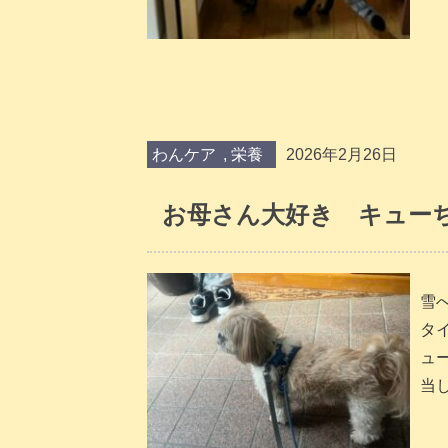
わんケア
,
栄養
2026年2月26日
お母さん大好き キューち
雪
タイ
ュ
当し