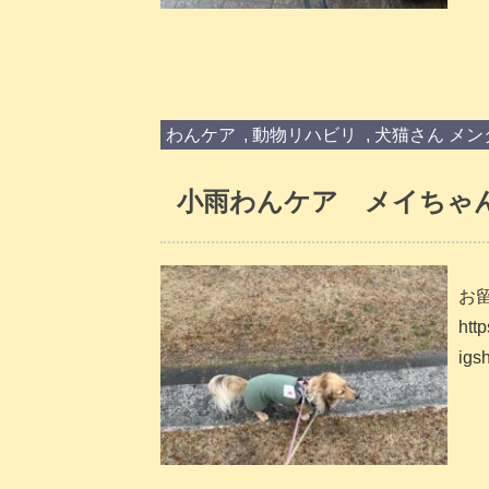
わんケア
,
動物リハビリ
,
犬猫さん メン
小雨わんケア メイちゃん
お留
htt
igs