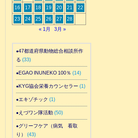
16
17
18
19
20
21
22
23
24
25
26
27
28
« 1月
3月 »
47都道府県動物総合相談所作
る
(33)
EGAO INUNEKO 100％
(14)
KYG協会栄養カウンセラー
(1)
エキゾチック
(1)
えづワン隊活動
(50)
グリーフケア（病気 看取
り）
(43)