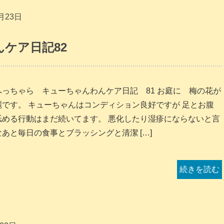
月23日
ケア日記82
へっちゃら キューちゃんわんケア日記 81 お庭に 梅の花が
麗です。 キューちゃんはコンディション良好ですが 足とお腹
舐める行動はまだ続いてます。 悪化したり湿疹にならないと言
なあと毎日の食事とブラッシングと清潔 […]
続きを読む