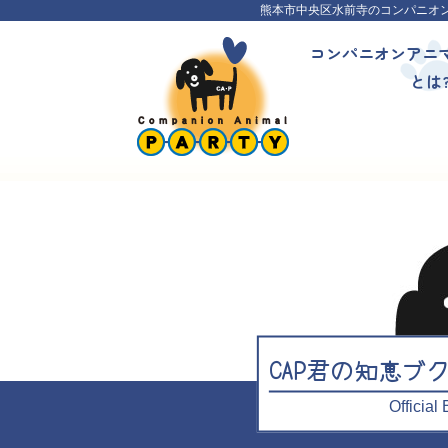
熊本市中央区水前寺のコンパニオ
コンパニオンアニ
とは
CAP君の知恵ブ
Officia