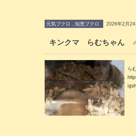
元気ブクロ
,
知恵ブクロ
2026年2月2
キンクマ らむちゃん 
らむ
htt
ig