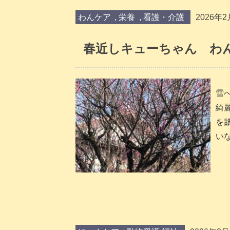
わんケア
,
栄養
,
看護・介護
2026年2
春近しキューちゃん わん
雪
綺
を
い