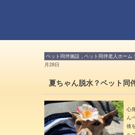
ペット同伴施設
,
ペット同伴老人ホーム 
月28日
夏ちゃん脱水？ペット同伴
心
ん
後
ル