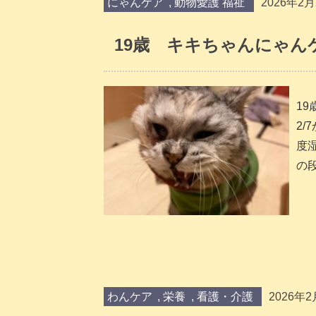
にゃんケア
,
動物愛護 福祉
2026年2月
19歳 キキちゃんにゃん
1
2/
度
の段
わんケア
,
栄養
,
看護・介護
2026年2