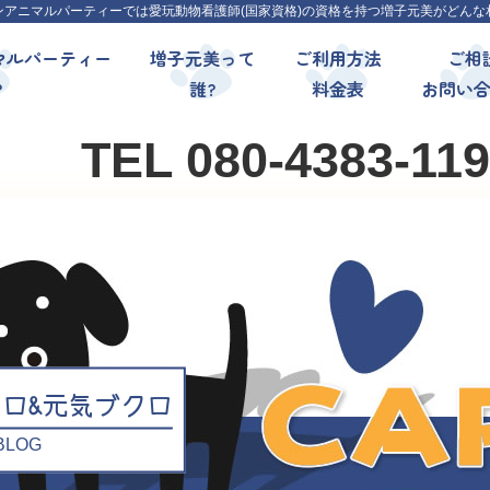
ンアニマルパーティーでは愛玩動物看護師(国家資格)の資格を持つ増子元美がどんな
マルパーティー
増子元美って
ご利用方法
ご相
?
誰?
料金表
お問い
TEL 080-4383-11
クロ&元気ブクロ
l BLOG