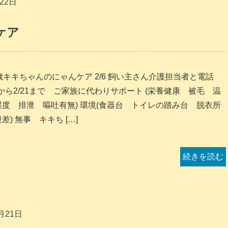
22日
ケア
9歳キキちゃんのにゃんケア 2/6 飼い主さん介護担当者と電話
7から2/21まで ご家族に代わりサポート (栄養健康 被毛 温
湿度 排泄 嘔吐有無) 環境(食器台 トイレの踏み台 脱衣所
差) 無事 キキち […]
続きを読む
月21日