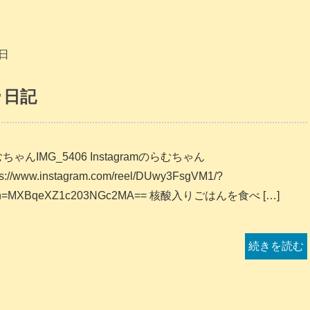
4日
♂日記
ちゃんIMG_5406 Instagramのらむちゃん
ps://www.instagram.com/reel/DUwy3FsgVM1/?
sh=MXBqeXZ1c203NGc2MA== 核酸入りごはんを食べ […]
続きを読む