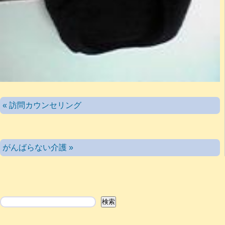
« 訪問カウンセリング
がんばらない介護 »
検索
検索