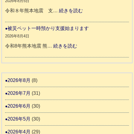
か
2026年8月5日
代
震
ペ
:
令和８年熊本地震 支…
続きを読む
市
宇
ッ
令
城
ト
和
被災ペット一時預かり支援始まります
氷
市
同
８
2026年8月4日
川
宇
伴
年
:
令和8年熊本地震 熊…
続きを読む
町
土
老
熊
被
5
市
人
本
災
リ
ホ
地
ペ
ッ
ー
震
ッ
2026年8月
(8)
キ
ム
ト
ー
日
2026年7月
(31)
支
一
さ
記
援
時
2026年6月
(30)
ん
1
活
預
4
6
2026年5月
(30)
動
か
4
報
り
2026年4月
(29)