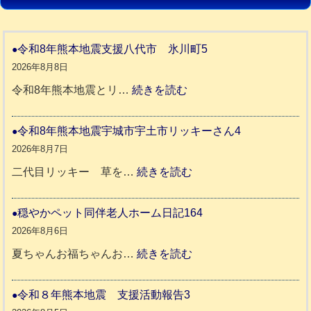
令和8年熊本地震支援八代市 氷川町5
2026年8月8日
:
令和8年熊本地震とリ…
続きを読む
令
和
令和8年熊本地震宇城市宇土市リッキーさん4
8
2026年8月7日
年
:
二代目リッキー 草を…
続きを読む
熊
令
本
和
穏やかペット同伴老人ホーム日記164
地
8
2026年8月6日
震
年
:
夏ちゃんお福ちゃんお…
続きを読む
支
熊
穏
援
本
や
令和８年熊本地震 支援活動報告3
八
地