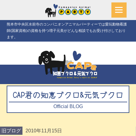
熊本市中央区水前寺のコンパニオンアニマルパーティーでは愛玩動物看護
師(国家資格)の資格を持つ増子元美がどんな相談でもお受け付けしており
ます。
CAP君の知恵ブクロ&元気ブクロ
Official BLOG
旧ブログ
2010年11月15日