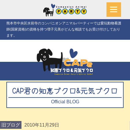
熊本市中央区水前寺のコンパニオンアニマルパーティーでは愛玩動物看護
師(国家資格)の資格を持つ増子元美がどんな相談でもお受け付けしており
ます。
CAP君の知恵ブクロ&元気ブクロ
Official BLOG
旧ブログ
2010年11月29日