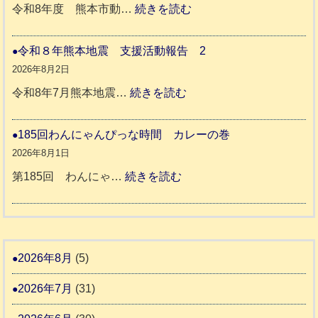
ッ
:
令和8年度 熊本市動…
続きを読む
ト
令
支
一
和
令和８年熊本地震 支援活動報告 2
援
時
8
2026年8月2日
活
預
年
:
令和8年7月熊本地震…
続きを読む
動
か
度
令
報
り
和
185回わんにゃんぴっな時間 カレーの巻
告
支
熊
８
2026年8月1日
3
援
本
年
:
第185回 わんにゃ…
続きを読む
始
市
熊
1
ま
動
本
8
り
物
地
5
ま
愛
震
回
2026年8月
(5)
す
護
わ
推
2026年7月
(31)
支
ん
進
援
に