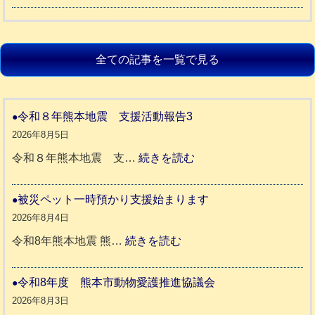
全ての記事を一覧で見る
令和８年熊本地震 支援活動報告3
2026年8月5日
:
令和８年熊本地震 支…
続きを読む
令
和
被災ペット一時預かり支援始まります
８
2026年8月4日
年
:
令和8年熊本地震 熊…
続きを読む
熊
被
本
災
令和8年度 熊本市動物愛護推進協議会
地
ペ
2026年8月3日
震