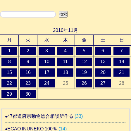
検索
検索
2010年11月
月
火
水
木
金
土
日
1
2
3
4
5
6
7
8
9
10
11
12
13
14
15
16
17
18
19
20
21
22
23
24
25
26
27
28
29
30
47都道府県動物総合相談所作る
(33)
EGAO INUNEKO 100％
(14)