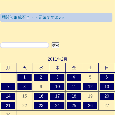
股関節形成不全・・元気ですよ♪ »
検索
検索
2011年2月
月
火
水
木
金
土
日
1
2
3
4
5
6
7
8
9
10
11
12
13
14
15
16
17
18
19
20
21
22
23
24
25
26
27