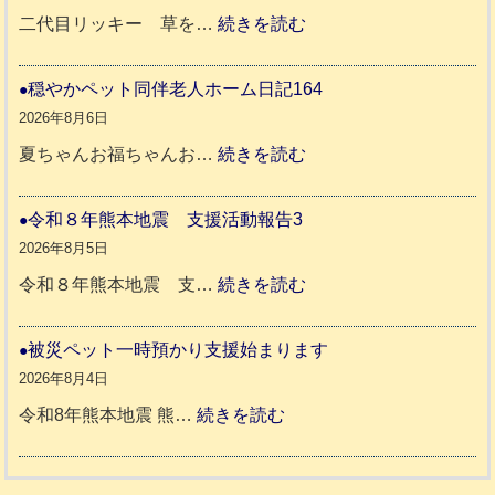
年
:
二代目リッキー 草を…
続きを読む
熊
令
本
和
穏やかペット同伴老人ホーム日記164
地
8
2026年8月6日
震
年
:
夏ちゃんお福ちゃんお…
続きを読む
支
熊
穏
援
本
や
令和８年熊本地震 支援活動報告3
八
地
か
2026年8月5日
代
震
ペ
:
令和８年熊本地震 支…
続きを読む
市
宇
ッ
令
城
ト
和
被災ペット一時預かり支援始まります
氷
市
同
８
2026年8月4日
川
宇
伴
年
:
令和8年熊本地震 熊…
続きを読む
町
土
老
熊
被
5
市
人
本
災
リ
ホ