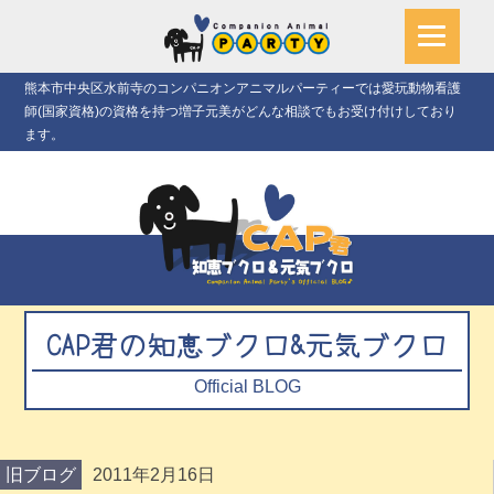
熊本市中央区水前寺のコンパニオンアニマルパーティーでは愛玩動物看護
師(国家資格)の資格を持つ増子元美がどんな相談でもお受け付けしており
ます。
CAP君の知恵ブクロ&元気ブクロ
Official BLOG
旧ブログ
2011年2月16日