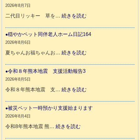
2026年8月7日
:
二代目リッキー 草を…
続きを読む
令
和
穏やかペット同伴老人ホーム日記164
8
2026年8月6日
年
:
夏ちゃんお福ちゃんお…
続きを読む
熊
穏
本
や
令和８年熊本地震 支援活動報告3
地
か
2026年8月5日
震
ペ
:
令和８年熊本地震 支…
続きを読む
と
ッ
令
リ
ト
和
被災ペット一時預かり支援始まります
ッ
同
８
2026年8月4日
キ
伴
年
:
令和8年熊本地震 熊…
続きを読む
ー
老
熊
被
さ
人