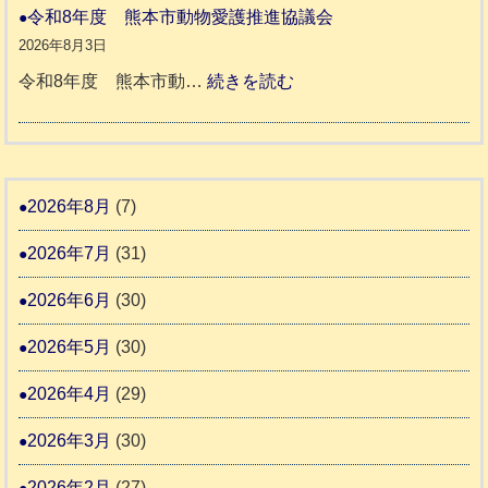
本
災
令和8年度 熊本市動物愛護推進協議会
ん
ホ
地
ペ
2026年8月3日
3
ー
震
ッ
:
令和8年度 熊本市動…
続きを読む
ム
ト
令
日
支
一
和
記
援
時
8
1
活
預
年
2026年8月
(7)
6
動
か
度
4
報
2026年7月
(31)
り
告
支
熊
2026年6月
(30)
3
援
本
2026年5月
(30)
始
市
ま
動
2026年4月
(29)
り
物
ま
2026年3月
(30)
愛
す
護
2026年2月
(27)