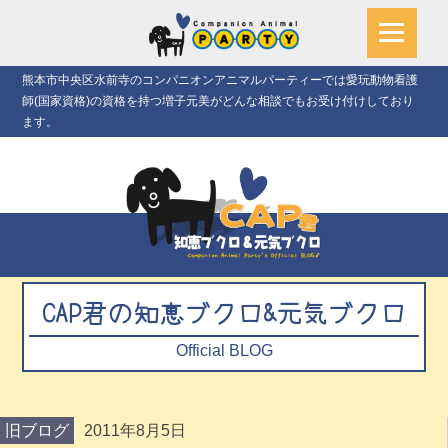
熊本市中央区水前寺のコンパニオンアニマルパーティーでは愛玩動物看護
師(国家資格)の資格を持つ増子元美がどんな相談でもお受け付けしており
ます。
CAP君の知恵ブクロ&元気ブクロ
Official BLOG
旧ブログ
2011年8月5日