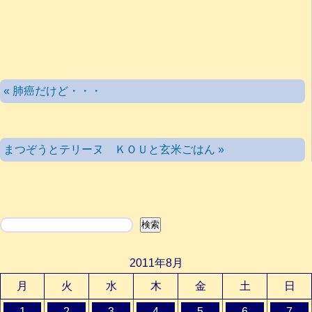
« 肺癌だけど・・・
まつぞうとテリーヌ ＫＯＵと玄米ごはん »
検索
検索
2011年8月
月
火
水
木
金
土
日
1
2
3
4
5
6
7