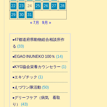
22
23
24
25
26
27
28
29
30
31
« 7月
9月 »
47都道府県動物総合相談所作
る
(33)
EGAO INUNEKO 100％
(14)
KYG協会栄養カウンセラー
(1)
エキゾチック
(1)
えづワン隊活動
(50)
グリーフケア（病気 看取
り）
(43)