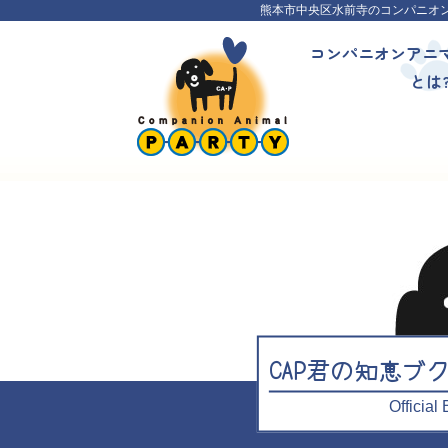
熊本市中央区水前寺のコンパニオ
コンパニオンアニ
とは
CAP君の知恵ブ
Officia