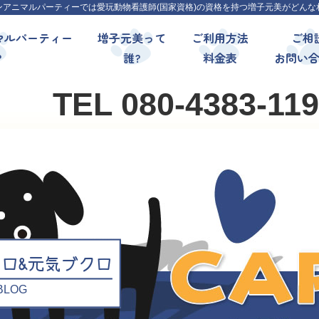
ンアニマルパーティーでは愛玩動物看護師(国家資格)の資格を持つ増子元美がどんな
マルパーティー
増子元美って
ご利用方法
ご相
?
誰?
料金表
お問い
TEL 080-4383-11
クロ&元気ブクロ
l BLOG