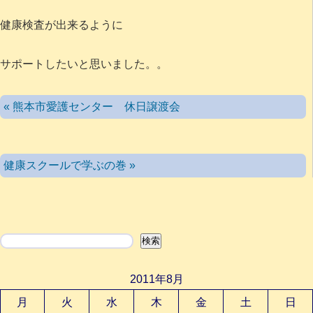
健康検査が出来るように
サポートしたいと思いました。。
« 熊本市愛護センター 休日譲渡会
健康スクールで学ぶの巻 »
検索
検索
2011年8月
月
火
水
木
金
土
日