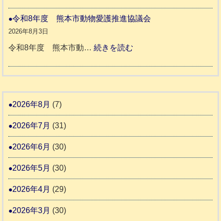
被
さ
人
本
災
令和8年度 熊本市動物愛護推進協議会
ん
ホ
地
ペ
2026年8月3日
3
ー
震
ッ
:
令和8年度 熊本市動…
続きを読む
ム
ト
令
日
支
一
和
記
援
時
8
1
活
預
年
2026年8月
(7)
6
動
か
度
4
報
2026年7月
(31)
り
告
支
熊
2026年6月
(30)
3
援
本
2026年5月
(30)
始
市
ま
動
2026年4月
(29)
り
物
ま
2026年3月
(30)
愛