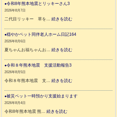
令和8年熊本地震とリッキーさん3
2026年8月7日
:
二代目リッキー 草を…
続きを読む
令
和
穏やかペット同伴老人ホーム日記164
8
2026年8月6日
年
:
夏ちゃんお福ちゃんお…
続きを読む
熊
穏
本
や
令和８年熊本地震 支援活動報告3
地
か
2026年8月5日
震
ペ
:
令和８年熊本地震 支…
続きを読む
と
ッ
令
リ
ト
和
被災ペット一時預かり支援始まります
ッ
同
８
2026年8月4日
キ
伴
年
:
令和8年熊本地震 熊…
続きを読む
ー
老
熊