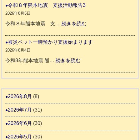
援
本
や
令和８年熊本地震 支援活動報告3
八
地
か
2026年8月5日
代
震
ペ
:
令和８年熊本地震 支…
続きを読む
市
宇
ッ
令
城
ト
和
被災ペット一時預かり支援始まります
氷
市
同
８
2026年8月4日
川
宇
伴
年
:
令和8年熊本地震 熊…
続きを読む
町
土
老
熊
被
5
市
人
本
災
リ
ホ
地
ペ
ッ
ー
震
ッ
2026年8月
(8)
キ
ム
ト
ー
日
2026年7月
(31)
支
一
さ
記
援
時
2026年6月
(30)
ん
1
活
預
4
6
2026年5月
(30)
動
か