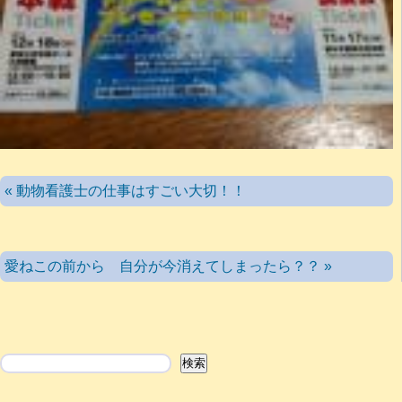
« 動物看護士の仕事はすごい大切！！
愛ねこの前から 自分が今消えてしまったら？？ »
検索
検索