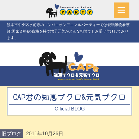
熊本市中央区水前寺のコンパニオンアニマルパーティーでは愛玩動物看護
師(国家資格)の資格を持つ増子元美がどんな相談でもお受け付けしており
ます。
CAP君の知恵ブクロ&元気ブクロ
Official BLOG
旧ブログ
2011年10月26日