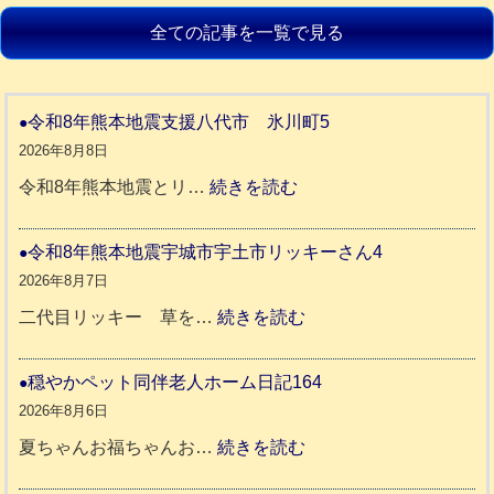
全ての記事を一覧で見る
令和8年熊本地震支援八代市 氷川町5
2026年8月8日
:
令和8年熊本地震とリ…
続きを読む
令
和
令和8年熊本地震宇城市宇土市リッキーさん4
8
2026年8月7日
年
:
二代目リッキー 草を…
続きを読む
熊
令
本
和
穏やかペット同伴老人ホーム日記164
地
8
2026年8月6日
震
年
:
夏ちゃんお福ちゃんお…
続きを読む
支
熊
穏