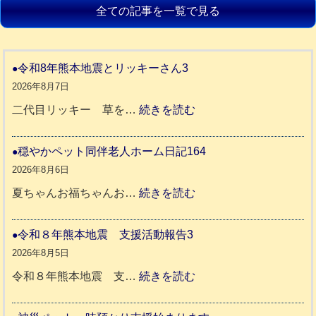
全ての記事を一覧で見る
令和8年熊本地震とリッキーさん3
2026年8月7日
:
二代目リッキー 草を…
続きを読む
令
和
穏やかペット同伴老人ホーム日記164
8
2026年8月6日
年
:
夏ちゃんお福ちゃんお…
続きを読む
熊
穏
本
や
令和８年熊本地震 支援活動報告3
地
か
2026年8月5日
震
ペ
:
令和８年熊本地震 支…
続きを読む
と
ッ
令
リ
ト
和