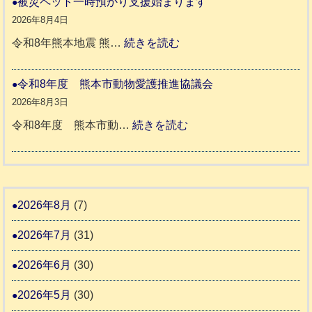
被災ペット一時預かり支援始まります
ッ
同
８
2026年8月4日
キ
伴
年
:
令和8年熊本地震 熊…
続きを読む
ー
老
熊
被
さ
人
本
災
令和8年度 熊本市動物愛護推進協議会
ん
ホ
地
ペ
2026年8月3日
3
ー
震
ッ
:
令和8年度 熊本市動…
続きを読む
ム
ト
令
日
支
一
和
記
援
時
8
1
活
預
年
2026年8月
(7)
6
動
か
度
4
報
2026年7月
(31)
り
告
支
熊
2026年6月
(30)
3
援
本
2026年5月
(30)
始
市