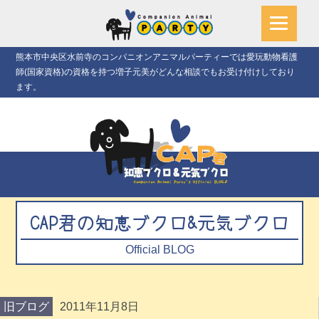
熊本市中央区水前寺のコンパニオンアニマルパーティーでは愛玩動物看護
師(国家資格)の資格を持つ増子元美がどんな相談でもお受け付けしており
ます。
CAP君の知恵ブクロ&元気ブクロ
Official BLOG
旧ブログ
2011年11月8日