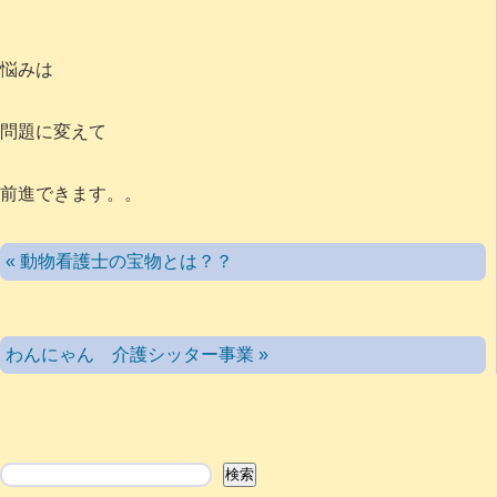
悩みは
問題に変えて
前進できます。。
« 動物看護士の宝物とは？？
わんにゃん 介護シッター事業 »
検索
検索