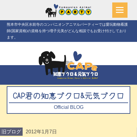
熊本市中央区水前寺のコンパニオンアニマルパーティーでは愛玩動物看護
師(国家資格)の資格を持つ増子元美がどんな相談でもお受け付けしており
ます。
CAP君の知恵ブクロ&元気ブクロ
Official BLOG
旧ブログ
2012年1月7日