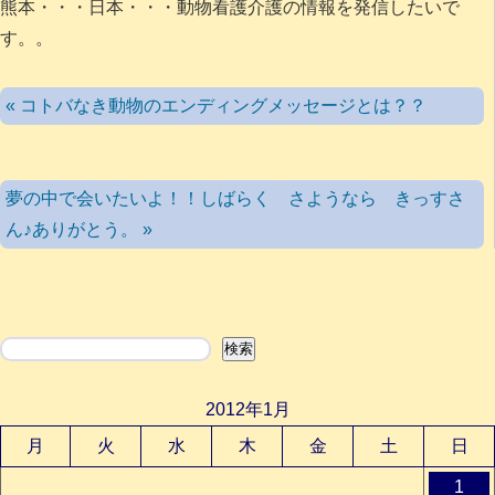
熊本・・・日本・・・動物看護介護の情報を発信したいで
す。。
« コトバなき動物のエンディングメッセージとは？？
夢の中で会いたいよ！！しばらく さようなら きっすさ
ん♪ありがとう。 »
検索
検索
2012年1月
月
火
水
木
金
土
日
1