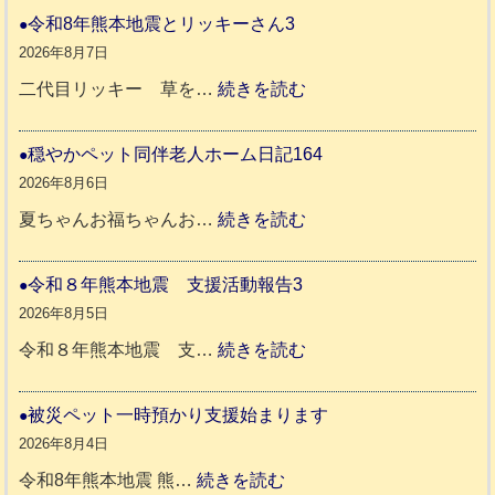
令和8年熊本地震とリッキーさん3
2026年8月7日
:
二代目リッキー 草を…
続きを読む
令
和
穏やかペット同伴老人ホーム日記164
8
2026年8月6日
年
:
夏ちゃんお福ちゃんお…
続きを読む
熊
穏
本
や
令和８年熊本地震 支援活動報告3
地
か
2026年8月5日
震
ペ
:
令和８年熊本地震 支…
続きを読む
と
ッ
令
リ
ト
和
被災ペット一時預かり支援始まります
ッ
同
８
2026年8月4日
キ
伴
年
:
令和8年熊本地震 熊…
続きを読む
ー