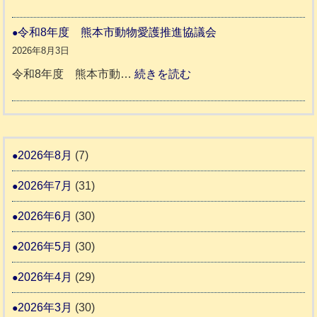
老
熊
被
さ
人
本
災
令和8年度 熊本市動物愛護推進協議会
ん
ホ
地
ペ
2026年8月3日
3
ー
震
ッ
:
令和8年度 熊本市動…
続きを読む
ム
ト
令
日
支
一
和
記
援
時
8
1
活
預
年
2026年8月
(7)
6
動
か
度
4
報
2026年7月
(31)
り
告
支
熊
2026年6月
(30)
3
援
本
2026年5月
(30)
始
市
ま
動
2026年4月
(29)
り
物
ま
2026年3月
(30)
愛