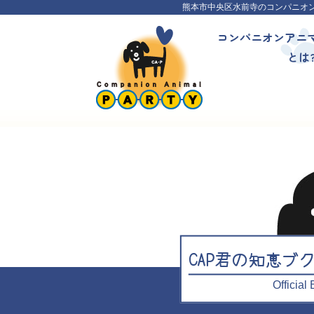
熊本市中央区水前寺のコンパニオ
コンパニオンアニ
とは
CAP君の知恵ブ
Officia