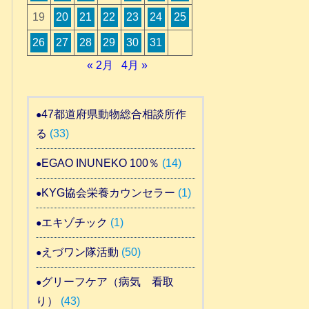
19
20
21
22
23
24
25
26
27
28
29
30
31
« 2月
4月 »
47都道府県動物総合相談所作
る
(33)
EGAO INUNEKO 100％
(14)
KYG協会栄養カウンセラー
(1)
エキゾチック
(1)
えづワン隊活動
(50)
グリーフケア（病気 看取
り）
(43)