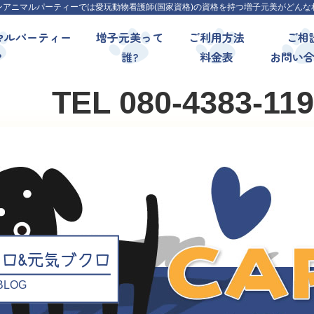
ンアニマルパーティーでは愛玩動物看護師(国家資格)の資格を持つ増子元美がどんな
マルパーティー
増子元美って
ご利用方法
ご相
?
誰?
料金表
お問い
TEL 080-4383-11
クロ&元気ブクロ
l BLOG