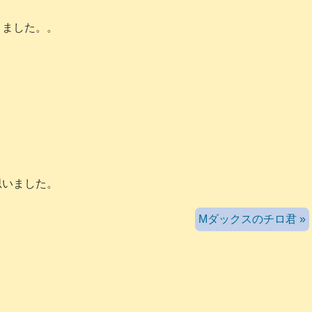
りました。。
思いました。
Mダックスのチロ君 »