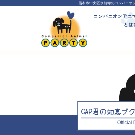
熊本市中央区水前寺のコンパニオ
コンパニオンアニ
とは
CAP君の知恵ブ
Officia