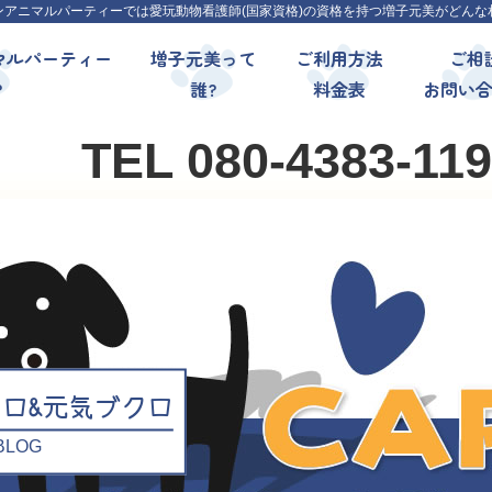
ンアニマルパーティーでは愛玩動物看護師(国家資格)の資格を持つ増子元美がどんな
マルパーティー
増子元美って
ご利用方法
ご相
?
誰?
料金表
お問い
TEL 080-4383-11
クロ&元気ブクロ
l BLOG