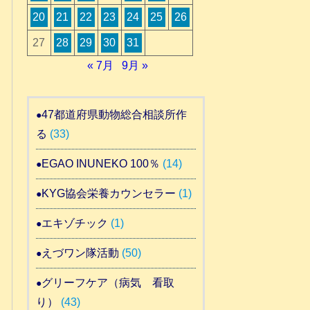
20
21
22
23
24
25
26
27
28
29
30
31
« 7月
9月 »
47都道府県動物総合相談所作
る
(33)
EGAO INUNEKO 100％
(14)
KYG協会栄養カウンセラー
(1)
エキゾチック
(1)
えづワン隊活動
(50)
グリーフケア（病気 看取
り）
(43)