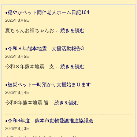
穏やかペット同伴老人ホーム日記164
2026年8月6日
:
夏ちゃんお福ちゃんお…
続きを読む
穏
や
令和８年熊本地震 支援活動報告3
か
2026年8月5日
ペ
:
令和８年熊本地震 支…
続きを読む
ッ
令
ト
和
被災ペット一時預かり支援始まります
同
８
2026年8月4日
伴
年
:
令和8年熊本地震 熊…
続きを読む
老
熊
被
人
本
災
令和8年度 熊本市動物愛護推進協議会
ホ
地
ペ
2026年8月3日
ー
震
ッ