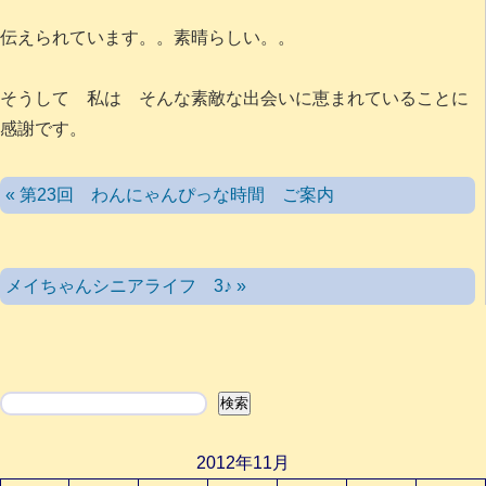
伝えられています。。素晴らしい。。
そうして 私は そんな素敵な出会いに恵まれていることに
感謝です。
« 第23回 わんにゃんぴっな時間 ご案内
メイちゃんシニアライフ 3♪ »
検索
検索
2012年11月