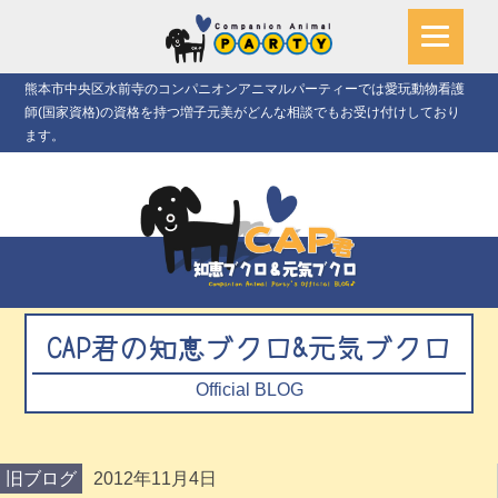
熊本市中央区水前寺のコンパニオンアニマルパーティーでは愛玩動物看護
師(国家資格)の資格を持つ増子元美がどんな相談でもお受け付けしており
ます。
CAP君の知恵ブクロ&元気ブクロ
Official BLOG
旧ブログ
2012年11月4日