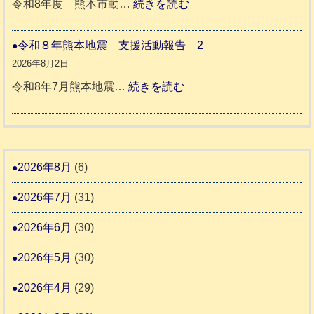
:
令和8年度 熊本市動…
続きを読む
ム
ト
令
日
支
一
和
令和８年熊本地震 支援活動報告 2
記
援
時
8
2026年8月2日
1
活
預
年
:
令和8年7月熊本地震…
続きを読む
6
動
か
度
令
4
報
り
和
告
支
熊
８
3
援
本
年
2026年8月
(6)
始
市
熊
ま
2026年7月
(31)
動
本
り
物
地
2026年6月
(30)
ま
愛
震
す
2026年5月
(30)
護
推
支
2026年4月
(29)
進
援